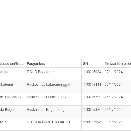
Tanggal Instala
abupaten/Kota
Fasyankes
SN
ianjur
RSUD Pagelaran
110015034
07/11/2024
ukabumi
Puskesmas kalapanunggal
110015411
07/11/2024
ab. Sumedang
Puskesmas Rancakalong
110016799
25/07/2024
ota Bogor
Puskesmas Bogor Tengah
110015380
09/07/2024
arut
RS TK IV GUNTUR GARUT
110017994
30/01/2024