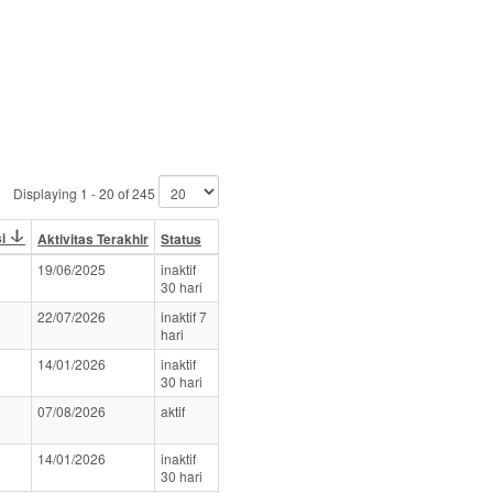
Displaying 1 - 20 of 245
si
Aktivitas Terakhir
Status
19/06/2025
inaktif
30 hari
22/07/2026
inaktif 7
hari
14/01/2026
inaktif
30 hari
07/08/2026
aktif
14/01/2026
inaktif
30 hari