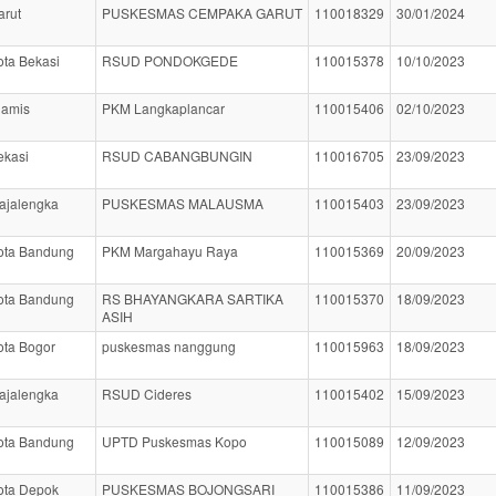
arut
PUSKESMAS CEMPAKA GARUT
110018329
30/01/2024
ota Bekasi
RSUD PONDOKGEDE
110015378
10/10/2023
iamis
PKM Langkaplancar
110015406
02/10/2023
ekasi
RSUD CABANGBUNGIN
110016705
23/09/2023
ajalengka
PUSKESMAS MALAUSMA
110015403
23/09/2023
ota Bandung
PKM Margahayu Raya
110015369
20/09/2023
ota Bandung
RS BHAYANGKARA SARTIKA
110015370
18/09/2023
ASIH
ota Bogor
puskesmas nanggung
110015963
18/09/2023
ajalengka
RSUD Cideres
110015402
15/09/2023
ota Bandung
UPTD Puskesmas Kopo
110015089
12/09/2023
ota Depok
PUSKESMAS BOJONGSARI
110015386
11/09/2023