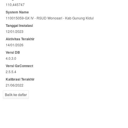
110,445747
System Name
110015059-GX IV - RSUD Wonosari - Kab Gunung Kidul
Tanggal Instalasi
12/01/2023
Aktivitas Terakhir
14/01/2026
Versi DB
4.0.3.0
Versi GxConnect
2.5.5.4
Kalibrasi Terakhir
21/06/2022
Balik ke daftar