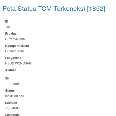
Peta Status TCM Terkoneksi [1852]
ID
1852
Provinsi
DI Yogyakarta
Kabupaten/Kota
Gunung Kidul
Fasyankes
RSUD WONOSARI
Alamat
SN
110015059
Status
inaktif 30 hari
Latitude
-7,894606
Longitude