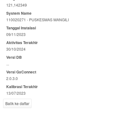
121,142349
System Name
110020271 - PUSKESMAS MANGILI
Tanggal Instalasi
09/11/2023
Aktivitas Terakhir
30/10/2024
Versi DB
...
Versi GxConnect
2.0.3.0
Kalibrasi Terakhir
13/07/2023
Balik ke daftar