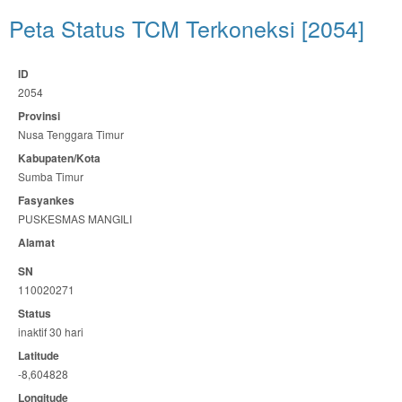
Peta Status TCM Terkoneksi [2054]
ID
2054
Provinsi
Nusa Tenggara Timur
Kabupaten/Kota
Sumba Timur
Fasyankes
PUSKESMAS MANGILI
Alamat
SN
110020271
Status
inaktif 30 hari
Latitude
-8,604828
Longitude