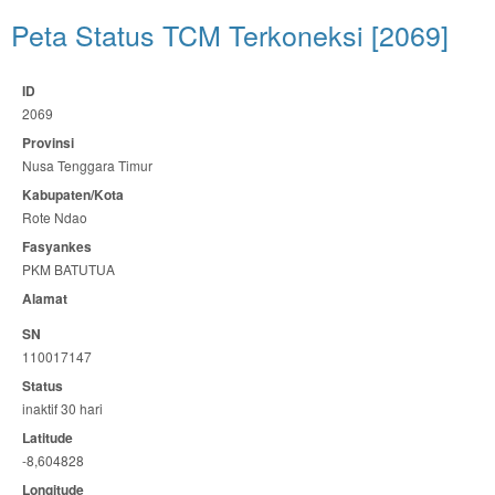
Peta Status TCM Terkoneksi [2069]
ID
2069
Provinsi
Nusa Tenggara Timur
Kabupaten/Kota
Rote Ndao
Fasyankes
PKM BATUTUA
Alamat
SN
110017147
Status
inaktif 30 hari
Latitude
-8,604828
Longitude