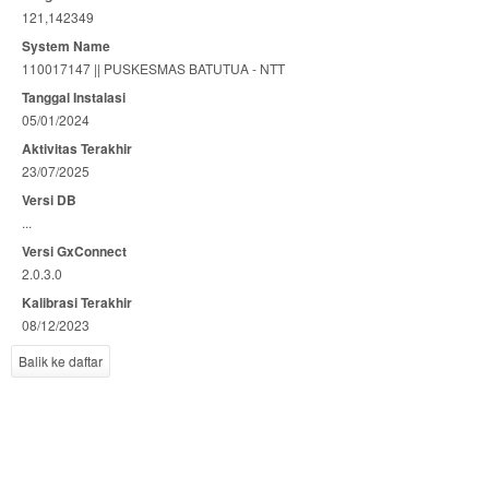
121,142349
System Name
110017147 || PUSKESMAS BATUTUA - NTT
Tanggal Instalasi
05/01/2024
Aktivitas Terakhir
23/07/2025
Versi DB
...
Versi GxConnect
2.0.3.0
Kalibrasi Terakhir
08/12/2023
Balik ke daftar