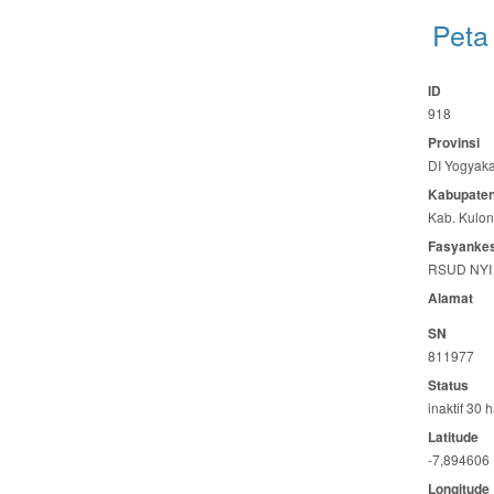
Peta
ID
918
Provinsi
DI Yogyaka
Kabupaten
Kab. Kulon
Fasyanke
RSUD NY
Alamat
SN
811977
Status
inaktif 30 h
Latitude
-7,894606
Longitude