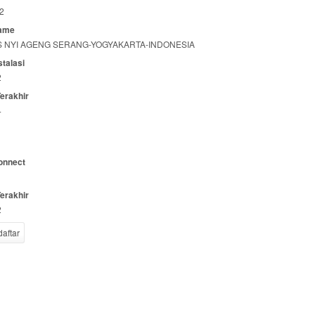
2
ame
S NYI AGENG SERANG-YOGYAKARTA-INDONESIA
stalasi
2
Terakhir
4
onnect
Terakhir
2
daftar