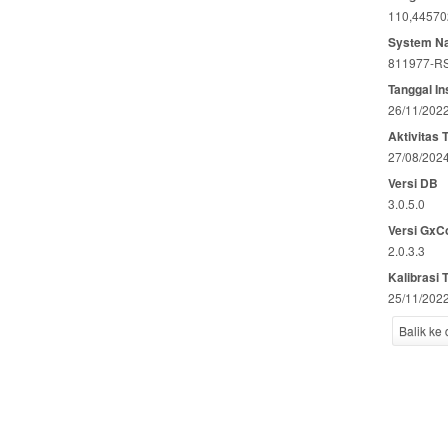
110,44570
System N
811977-R
Tanggal In
26/11/202
Aktivitas 
27/08/202
Versi DB
3.0.5.0
Versi GxC
2.0.3.3
Kalibrasi 
25/11/202
Balik ke 