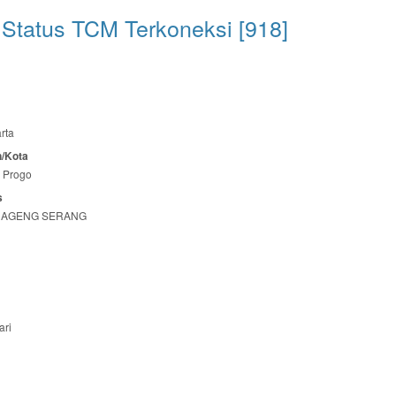
 Status TCM Terkoneksi [918]
rta
/Kota
 Progo
s
I AGENG SERANG
ari