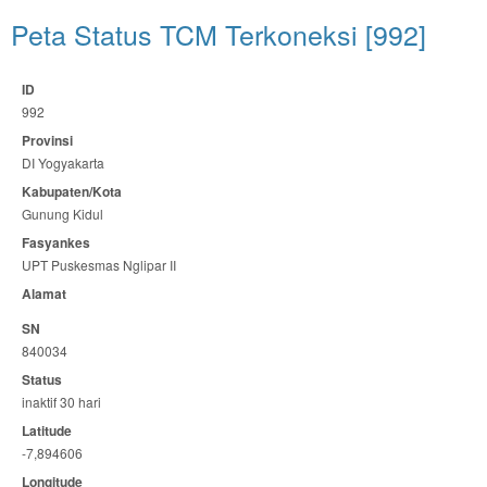
Peta Status TCM Terkoneksi [992]
ID
992
Provinsi
DI Yogyakarta
Kabupaten/Kota
Gunung Kidul
Fasyankes
UPT Puskesmas Nglipar II
Alamat
SN
840034
Status
inaktif 30 hari
Latitude
-7,894606
Longitude