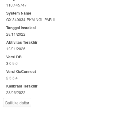
110,445747
System Name
GX-840034-PKM NGLIPAR II
Tanggal Instalasi
28/11/2022
Aktivitas Terakhir
12/01/2026
Versi DB
3.0.9.0
Versi GxConnect
2.5.5.4
Kalibrasi Terakhir
28/06/2022
Balik ke daftar