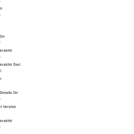
2
On
6
 On
2
Terakhir
6
Terakhir Dari
3
n
 Details On
6
t Version
Terakhir
3