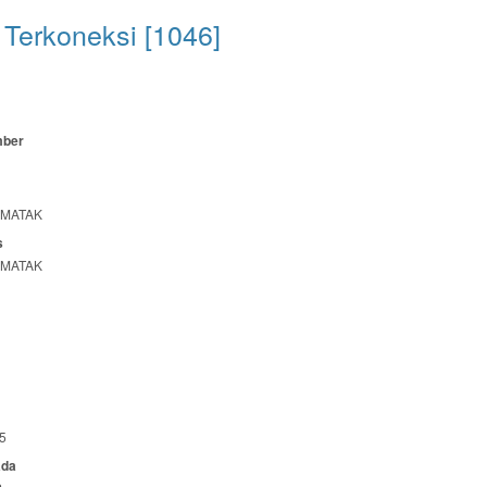
Terkoneksi [1046]
mber
LMATAK
s
LMATAK
5
ada