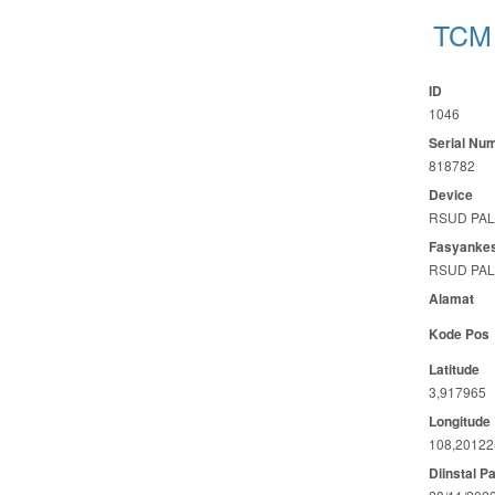
TCM 
ID
1046
Serial Nu
818782
Device
RSUD PA
Fasyanke
RSUD PA
Alamat
Kode Pos
Latitude
3,917965
Longitude
108,20122
Diinstal P