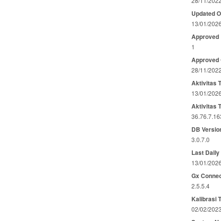
28/11/202
Updated 
13/01/202
Approved
1
Approved
28/11/202
Aktivitas 
13/01/202
Aktivitas 
36.76.7.16
DB Versio
3.0.7.0
Last Daily
13/01/202
Gx Connec
2.5.5.4
Kalibrasi 
02/02/202