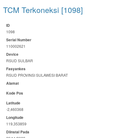
TCM Terkoneksi [1098]
ID
1098
Serial Number
110002621
Device
RSUD SULBAR
Fasyankes
RSUD PROVINSI SULAWESI BARAT
Alamat
Kode Pos
Latitude
-2,460368
Longitude
119,353859
Diinstal Pada