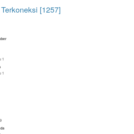
Terkoneksi [1257]
mber
u 1
s
u 1
9
ada