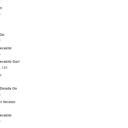
2
On
6
 On
2
Terakhir
6
Terakhir Dari
4.145
n
 Details On
6
t Version
Terakhir
2