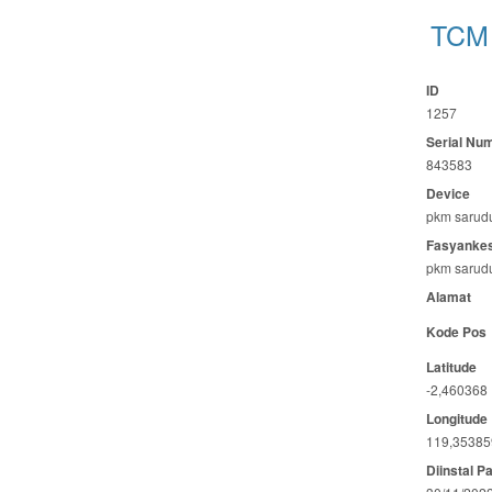
TCM 
ID
1257
Serial Nu
843583
Device
pkm sarud
Fasyanke
pkm sarud
Alamat
Kode Pos
Latitude
-2,460368
Longitude
119,35385
Diinstal P