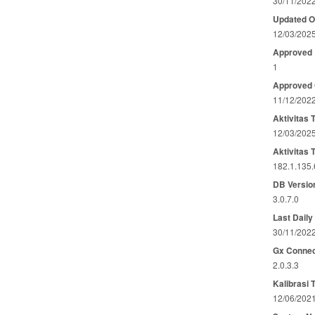
30/11/202
Updated 
12/03/202
Approved
1
Approved
11/12/202
Aktivitas 
12/03/202
Aktivitas 
182.1.135.
DB Versio
3.0.7.0
Last Daily
30/11/202
Gx Connec
2.0.3.3
Kalibrasi 
12/06/202