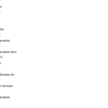
2
On
5
 On
2
Terakhir
5
Terakhir Dari
65
n
 Details On
2
t Version
Terakhir
1