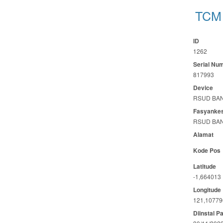
TCM 
ID
1262
Serial Nu
817993
Device
RSUD BA
Fasyanke
RSUD BA
Alamat
Kode Pos
Latitude
-1,664013
Longitude
121,10779
Diinstal P