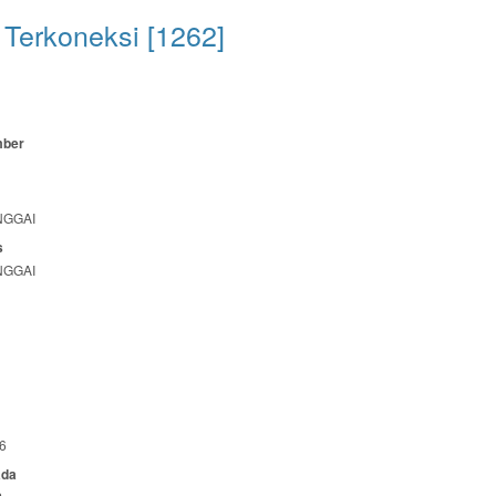
Terkoneksi [1262]
mber
NGGAI
s
NGGAI
6
ada