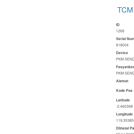
TCM 
ID
1266
Serial Nu
818004
Device
PKM SEN
Fasyanke
PKM SEN
Alamat
Kode Pos
Latitude
-2,460368
Longitude
119,35385
Diinstal P