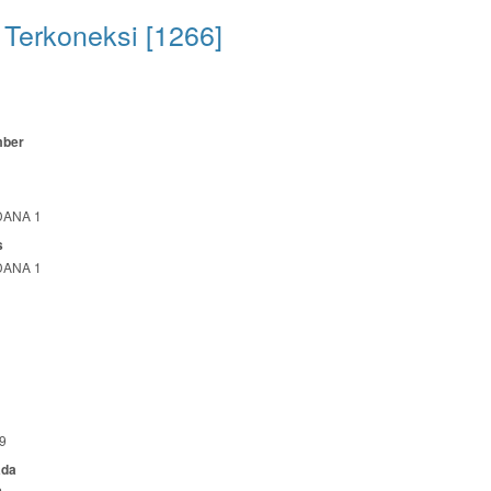
Terkoneksi [1266]
mber
DANA 1
s
DANA 1
9
ada