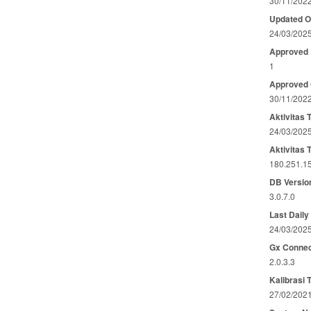
30/11/202
Updated 
24/03/202
Approved
1
Approved
30/11/202
Aktivitas 
24/03/202
Aktivitas 
180.251.1
DB Versio
3.0.7.0
Last Daily
24/03/202
Gx Connec
2.0.3.3
Kalibrasi 
27/02/202