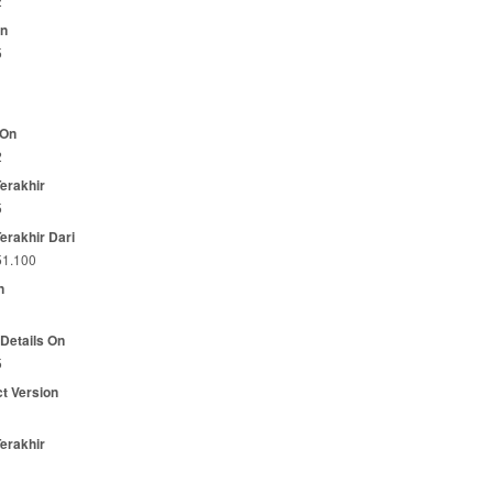
2
On
5
 On
2
Terakhir
5
Terakhir Dari
51.100
n
 Details On
5
t Version
Terakhir
1