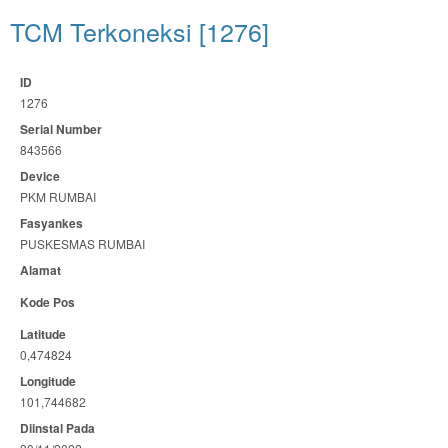
TCM Terkoneksi [1276]
ID
1276
Serial Number
843566
Device
PKM RUMBAI
Fasyankes
PUSKESMAS RUMBAI
Alamat
Kode Pos
Latitude
0,474824
Longitude
101,744682
Diinstal Pada