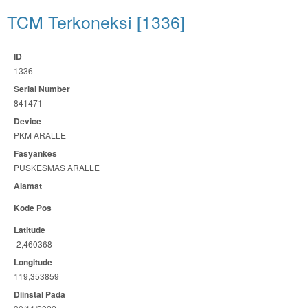
TCM Terkoneksi [1336]
ID
1336
Serial Number
841471
Device
PKM ARALLE
Fasyankes
PUSKESMAS ARALLE
Alamat
Kode Pos
Latitude
-2,460368
Longitude
119,353859
Diinstal Pada