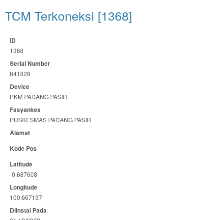
TCM Terkoneksi [1368]
ID
1368
Serial Number
841828
Device
PKM PADANG PASIR
Fasyankes
PUSKESMAS PADANG PASIR
Alamat
Kode Pos
Latitude
-0,687608
Longitude
100,667137
Diinstal Pada