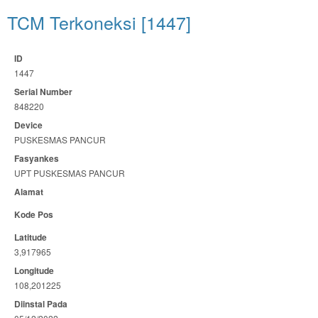
TCM Terkoneksi [1447]
ID
1447
Serial Number
848220
Device
PUSKESMAS PANCUR
Fasyankes
UPT PUSKESMAS PANCUR
Alamat
Kode Pos
Latitude
3,917965
Longitude
108,201225
Diinstal Pada