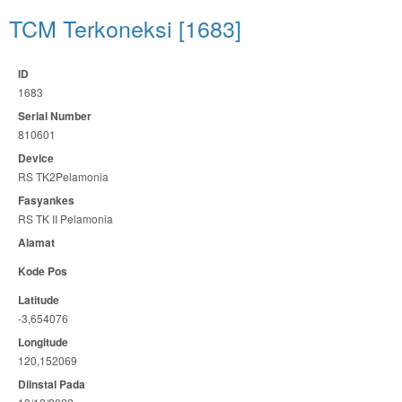
TCM Terkoneksi [1683]
ID
1683
Serial Number
810601
Device
RS TK2Pelamonia
Fasyankes
RS TK II Pelamonia
Alamat
Kode Pos
Latitude
-3,654076
Longitude
120,152069
Diinstal Pada