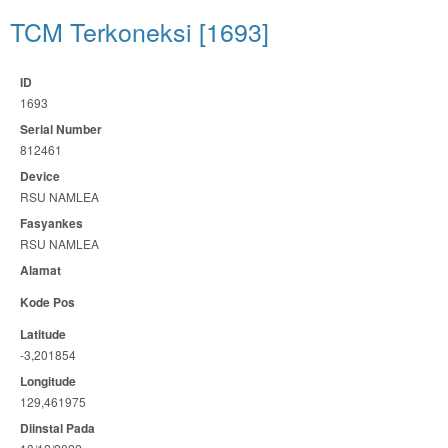
TCM Terkoneksi [1693]
ID
1693
Serial Number
812461
Device
RSU NAMLEA
Fasyankes
RSU NAMLEA
Alamat
Kode Pos
Latitude
-3,201854
Longitude
129,461975
Diinstal Pada