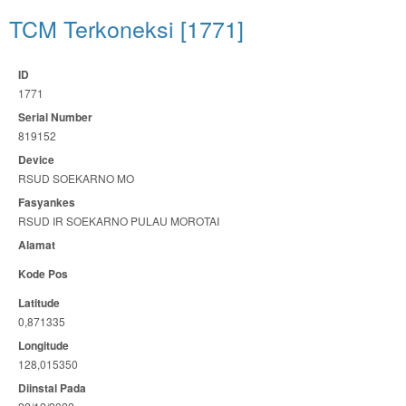
TCM Terkoneksi [1771]
ID
1771
Serial Number
819152
Device
RSUD SOEKARNO MO
Fasyankes
RSUD IR SOEKARNO PULAU MOROTAI
Alamat
Kode Pos
Latitude
0,871335
Longitude
128,015350
Diinstal Pada