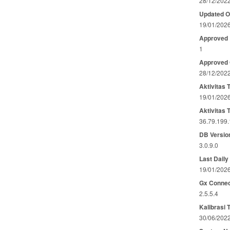
28/12/202
Updated 
19/01/202
Approved
1
Approved
28/12/202
Aktivitas 
19/01/202
Aktivitas 
36.79.199
DB Versio
3.0.9.0
Last Daily
19/01/202
Gx Connec
2.5.5.4
Kalibrasi 
30/06/202