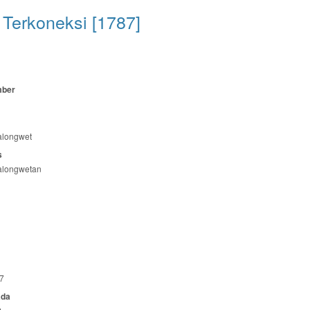
Terkoneksi [1787]
mber
longwet
s
longwetan
7
ada