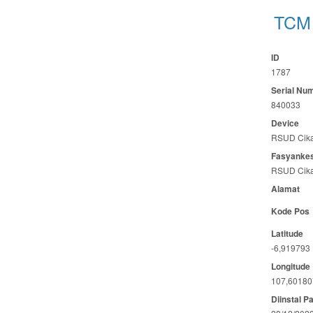
TCM 
ID
1787
Serial Nu
840033
Device
RSUD Cika
Fasyanke
RSUD Cika
Alamat
Kode Pos
Latitude
-6,919793
Longitude
107,60180
Diinstal P