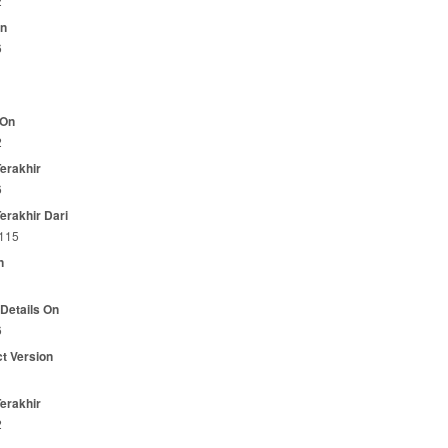
2
On
6
 On
2
Terakhir
6
Terakhir Dari
.115
n
 Details On
6
t Version
Terakhir
2