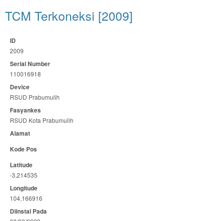
TCM Terkoneksi [2009]
ID
2009
Serial Number
110016918
Device
RSUD Prabumulih
Fasyankes
RSUD Kota Prabumulih
Alamat
Kode Pos
Latitude
-3,214535
Longitude
104,166916
Diinstal Pada