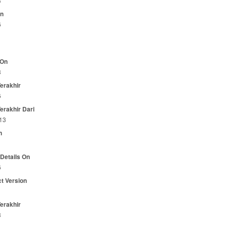
3
On
6
 On
3
Terakhir
6
Terakhir Dari
13
n
 Details On
6
t Version
Terakhir
3