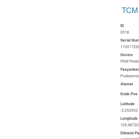
TCM 
ID
2018
Serial Nu
11001722
Device
PKM Petal
Fasyanke
Puskesmas
Alamat
Kode Pos
Latitude
-2,253302
Longitude
105,98720
Diinstal P