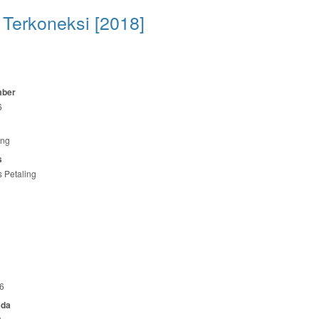
Terkoneksi [2018]
mber
6
ing
s
 Petaling
6
ada