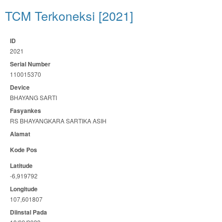
TCM Terkoneksi [2021]
ID
2021
Serial Number
110015370
Device
BHAYANG SARTI
Fasyankes
RS BHAYANGKARA SARTIKA ASIH
Alamat
Kode Pos
Latitude
-6,919792
Longitude
107,601807
Diinstal Pada