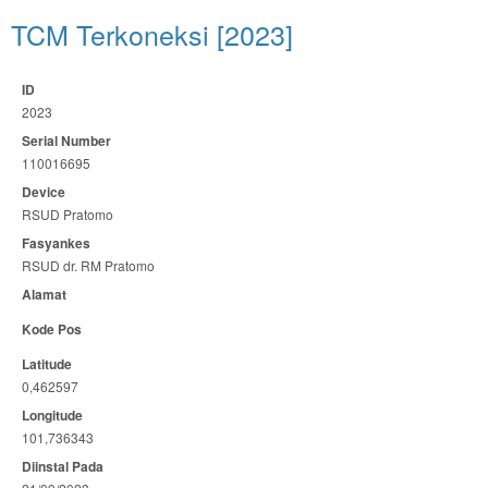
TCM Terkoneksi [2023]
ID
2023
Serial Number
110016695
Device
RSUD Pratomo
Fasyankes
RSUD dr. RM Pratomo
Alamat
Kode Pos
Latitude
0,462597
Longitude
101,736343
Diinstal Pada