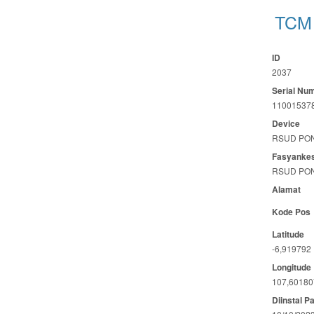
TCM 
ID
2037
Serial Nu
11001537
Device
RSUD PO
Fasyanke
RSUD PO
Alamat
Kode Pos
Latitude
-6,919792
Longitude
107,60180
Diinstal P