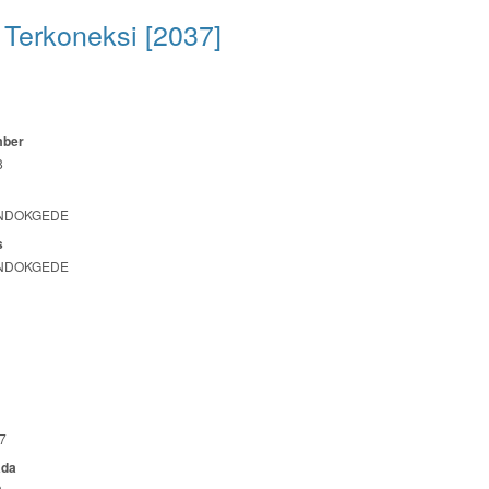
Terkoneksi [2037]
mber
8
NDOKGEDE
s
NDOKGEDE
7
ada