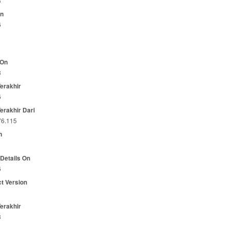
3
On
6
 On
3
Terakhir
6
Terakhir Dari
76.115
n
 Details On
6
t Version
Terakhir
3