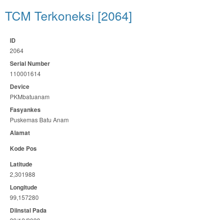
TCM Terkoneksi [2064]
ID
2064
Serial Number
110001614
Device
PKMbatuanam
Fasyankes
Puskemas Batu Anam
Alamat
Kode Pos
Latitude
2,301988
Longitude
99,157280
Diinstal Pada