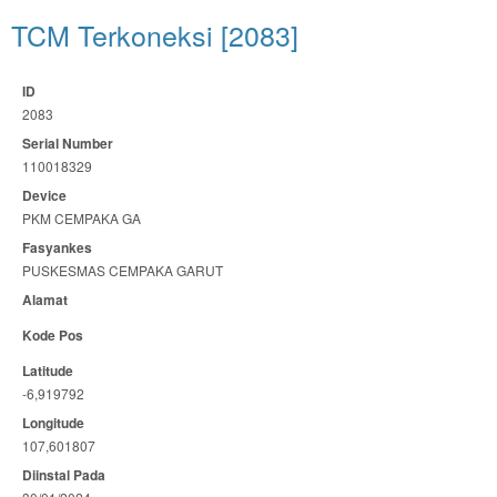
TCM Terkoneksi [2083]
ID
2083
Serial Number
110018329
Device
PKM CEMPAKA GA
Fasyankes
PUSKESMAS CEMPAKA GARUT
Alamat
Kode Pos
Latitude
-6,919792
Longitude
107,601807
Diinstal Pada