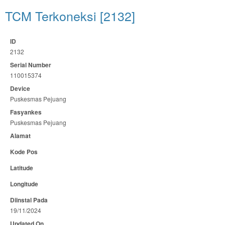
TCM Terkoneksi [2132]
ID
2132
Serial Number
110015374
Device
Puskesmas Pejuang
Fasyankes
Puskesmas Pejuang
Alamat
Kode Pos
Latitude
Longitude
Diinstal Pada
19/11/2024
Updated On