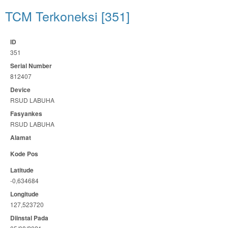
TCM Terkoneksi [351]
ID
351
Serial Number
812407
Device
RSUD LABUHA
Fasyankes
RSUD LABUHA
Alamat
Kode Pos
Latitude
-0,634684
Longitude
127,523720
Diinstal Pada