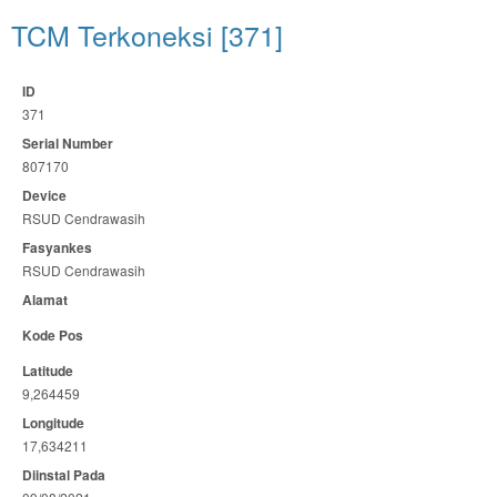
TCM Terkoneksi [371]
ID
371
Serial Number
807170
Device
RSUD Cendrawasih
Fasyankes
RSUD Cendrawasih
Alamat
Kode Pos
Latitude
9,264459
Longitude
17,634211
Diinstal Pada