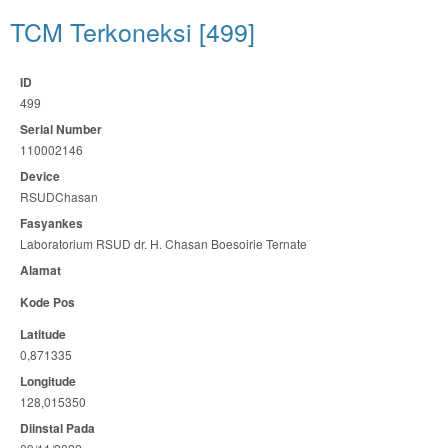
TCM Terkoneksi [499]
ID
499
Serial Number
110002146
Device
RSUDChasan
Fasyankes
Laboratorium RSUD dr. H. Chasan Boesoirie Ternate
Alamat
Kode Pos
Latitude
0,871335
Longitude
128,015350
Diinstal Pada