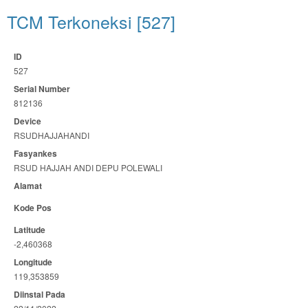
TCM Terkoneksi [527]
ID
527
Serial Number
812136
Device
RSUDHAJJAHANDI
Fasyankes
RSUD HAJJAH ANDI DEPU POLEWALI
Alamat
Kode Pos
Latitude
-2,460368
Longitude
119,353859
Diinstal Pada