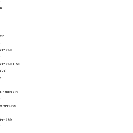
2
On
6
 On
2
Terakhir
6
Terakhir Dari
.252
n
 Details On
6
t Version
Terakhir
2