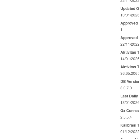
22/11/202
Updated 
13/01/202
Approved
1
Approved
22/11/202
Aktivitas 
14/01/202
Aktivitas 
36.65.206
DB Versio
3.0.7.0
Last Daily
13/01/202
Gx Connec
2.5.5.4
Kalibrasi 
01/12/202