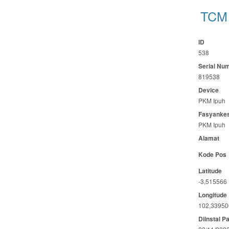
TCM 
ID
538
Serial Nu
819538
Device
PKM Ipuh
Fasyanke
PKM Ipuh
Alamat
Kode Pos
Latitude
-3,515566
Longitude
102,33950
Diinstal P