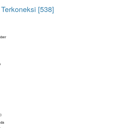
Terkoneksi [538]
mber
s
0
ada