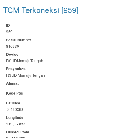
TCM Terkoneksi [959]
ID
959
Serial Number
810530
Device
RSUDMamujuTengah
Fasyankes
RSUD Mamuju Tengah
Alamat
Kode Pos
Latitude
-2,460368
Longitude
119,353859
Diinstal Pada