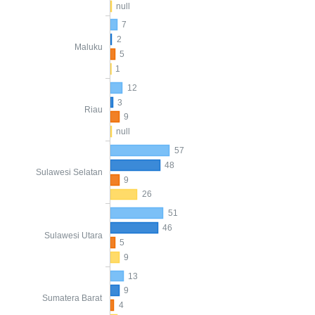
null
7
2
Maluku
5
1
12
3
Riau
9
null
57
48
Sulawesi Selatan
9
26
51
46
Sulawesi Utara
5
9
13
9
Sumatera Barat
4