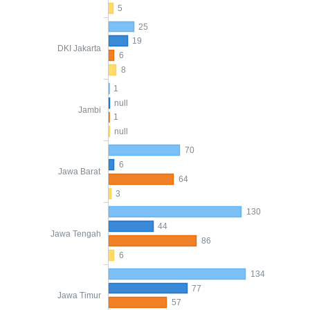
5
25
19
DKI Jakarta
6
8
1
null
Jambi
1
null
70
6
Jawa Barat
64
3
130
44
Jawa Tengah
86
6
134
77
Jawa Timur
57