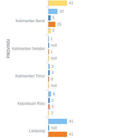
41
20
5
Kalimantan Barat
15
5
1
PROVINSI
null
Kalimantan Selatan
1
null
3
3
Kalimantan Timur
0
null
6
3
Kepulauan Riau
3
2
41
null
Lampung
41