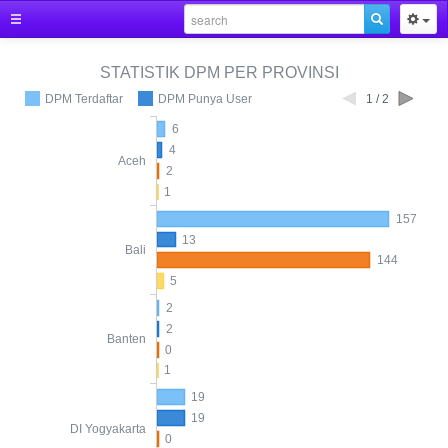
STATISTIK DPM PER PROVINSI
DPM Terdaftar
DPM Punya User
1 / 2
6
4
Aceh
2
1
157
13
Bali
144
5
2
2
Banten
0
1
19
19
DI Yogyakarta
0