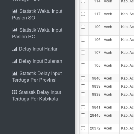
114
Aceh
Kab. Ac
Statistik Waktu Input
117
Aceh
Kab. Ac
Pasien SO
109
Aceh
Kab. Ac
Statistik Waktu Input
Pasien RO
106
Aceh
Kab. Ac
Delay Input Harian
107
Aceh
Kab. Ac
Delay Input Bulanan
105
Aceh
Kab. Ac
Statistik Delay Input
9840
Aceh
Kab. Ac
Terduga Per Provinsi
9839
Aceh
Kab. Ac
Statistik Delay Input
9838
Aceh
Kab. Ac
Terduga Per Kab/kota
9841
Aceh
Kab. Ac
28445
Aceh
Kab. Ac
20372
Aceh
Kab. Ac