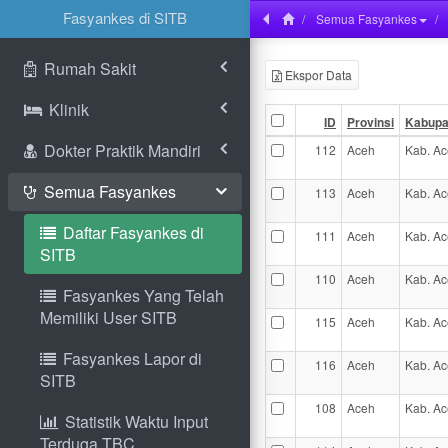
Fasyankes di SITB
Semua Fasyankes
Rumah Sakit
Ekspor Data
Klinik
ID
Provinsi
Kabupa
Dokter Praktik Mandiri
112
Aceh
Kab. Ac
Semua Fasyankes
113
Aceh
Kab. Ac
Daftar Fasyankes di
111
Aceh
Kab. Ac
SITB
110
Aceh
Kab. Ac
Fasyankes Yang Telah
Memiliki User SITB
115
Aceh
Kab. Ac
Fasyankes Lapor di
116
Aceh
Kab. Ac
SITB
108
Aceh
Kab. Ac
Statistik Waktu Input
Terduga TBC