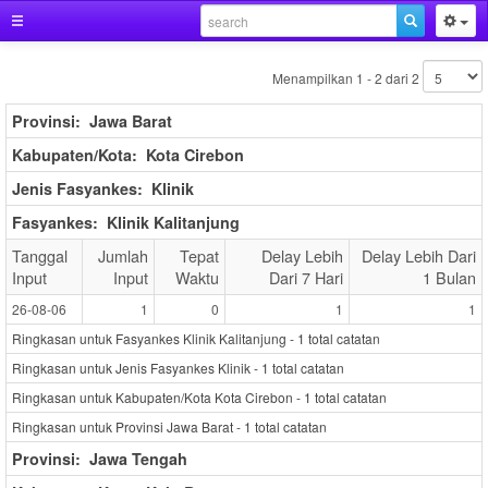
Menampilkan 1 - 2 dari 2
Provinsi:
Jawa Barat
Kabupaten/Kota:
Kota Cirebon
Jenis Fasyankes:
Klinik
Fasyankes:
Klinik Kalitanjung
Tanggal
Jumlah
Tepat
Delay Lebih
Delay Lebih Dari
Input
Input
Waktu
Dari 7 Hari
1 Bulan
26-08-06
1
0
1
1
Ringkasan untuk Fasyankes Klinik Kalitanjung -
1
total catatan
Ringkasan untuk Jenis Fasyankes Klinik -
1
total catatan
Ringkasan untuk Kabupaten/Kota Kota Cirebon -
1
total catatan
Ringkasan untuk Provinsi Jawa Barat -
1
total catatan
Provinsi:
Jawa Tengah