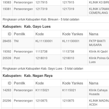
19383
Perseorangan
1217915
1217915
KLINIK K3 BI
19381
Perseorangan
1217319
1217319
KLINIK UTAMA
CEMERLANG
Ringkasan untuk Kabupaten Kab. Bireuen -
5
total catatan
Kabupaten:
Kab. Gayo Lues
ID
Pemilik
Kode
Kode Yankes
Nama
28455
TNI
KL11130001
KL11130001
FKTP BAKTI
MUSARA
19392
Perseorangan
1113738
1113738
Klinik Al Qadri
20539
Polri
1218010
1218010
Klinik Polres 
Lues
Ringkasan untuk Kabupaten Kab. Gayo Lues -
3
total catatan
Kabupaten:
Kab. Nagan Raya
ID
Pemilik
Kode
Kode Yankes
Nama
14263
Perseorangan
K1115021
K1115021
Klinik Cahaya
Husada
20296
Perseorangan
1210875
1210875
KLINIK MADI
ACEH