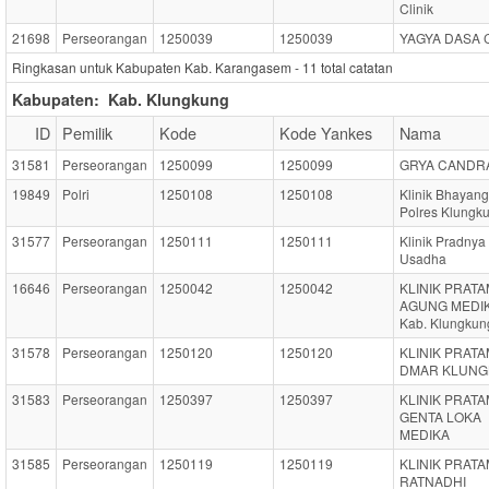
Clinik
21698
Perseorangan
1250039
1250039
YAGYA DASA 
Ringkasan untuk Kabupaten Kab. Karangasem -
11
total catatan
Kabupaten:
Kab. Klungkung
ID
Pemilik
Kode
Kode Yankes
Nama
31581
Perseorangan
1250099
1250099
GRYA CANDR
19849
Polri
1250108
1250108
Klinik Bhayan
Polres Klungk
31577
Perseorangan
1250111
1250111
Klinik Pradnya
Usadha
16646
Perseorangan
1250042
1250042
KLINIK PRAT
AGUNG MEDI
Kab. Klungkun
31578
Perseorangan
1250120
1250120
KLINIK PRAT
DMAR KLUN
31583
Perseorangan
1250397
1250397
KLINIK PRAT
GENTA LOKA
MEDIKA
31585
Perseorangan
1250119
1250119
KLINIK PRAT
RATNADHI