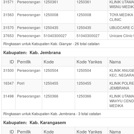
31571
Perseorangan
1250361
1250361
KLINIK UTAMA
WISNU MEDIK
31563
Perseorangan
1250008
1250008
TOYA MEDIKA
CLINIC
31570
Perseorangan
1250435
1250435
UBUDCARE C
37653
Perseorangan
51040300027
51040300027
Unicare Clinic
Ringkasan untuk Kabupaten Kab. Gianyar -
26
total catatan
Kabupaten:
Kab. Jembrana
ID
Pemilik
Kode
Kode Yankes
Nama
31500
Perseorangan
1250504
1250504
KLINIK ANUG
KEC. NEGARA
16347
Polri
1250455
1250455
KLINIK POLR
JEMBRANA
31498
Perseorangan
1250366
1250366
KLINIK UTAMA
WAHYU CEN
MEDIKA
Ringkasan untuk Kabupaten Kab. Jembrana -
3
total catatan
Kabupaten:
Kab. Karangasem
ID
Pemilik
Kode
Kode Yankes
Nama