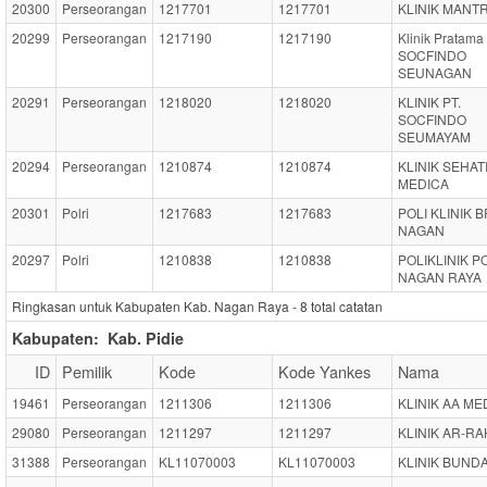
20300
Perseorangan
1217701
1217701
KLINIK MANTR
20299
Perseorangan
1217190
1217190
Klinik Pratama
SOCFINDO
SEUNAGAN
20291
Perseorangan
1218020
1218020
KLINIK PT.
SOCFINDO
SEUMAYAM
20294
Perseorangan
1210874
1210874
KLINIK SEHAT
MEDICA
20301
Polri
1217683
1217683
POLI KLINIK 
NAGAN
20297
Polri
1210838
1210838
POLIKLINIK 
NAGAN RAYA
Ringkasan untuk Kabupaten Kab. Nagan Raya -
8
total catatan
Kabupaten:
Kab. Pidie
ID
Pemilik
Kode
Kode Yankes
Nama
19461
Perseorangan
1211306
1211306
KLINIK AA ME
29080
Perseorangan
1211297
1211297
KLINIK AR-R
31388
Perseorangan
KL11070003
KL11070003
KLINIK BUND