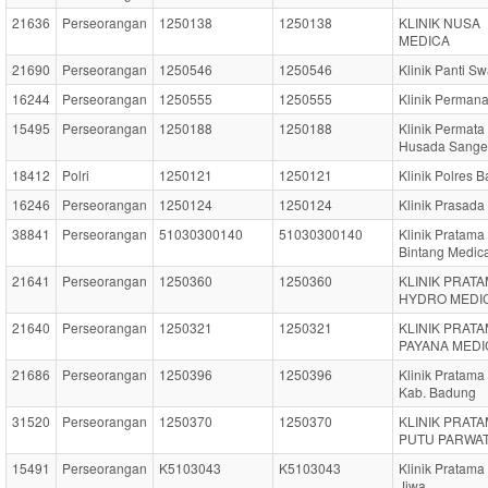
21636
Perseorangan
1250138
1250138
KLINIK NUSA
MEDICA
21690
Perseorangan
1250546
1250546
Klinik Panti Sw
16244
Perseorangan
1250555
1250555
Klinik Perman
15495
Perseorangan
1250188
1250188
Klinik Permata
Husada Sang
18412
Polri
1250121
1250121
Klinik Polres 
16246
Perseorangan
1250124
1250124
Klinik Prasada
38841
Perseorangan
51030300140
51030300140
Klinik Pratama
Bintang Medic
21641
Perseorangan
1250360
1250360
KLINIK PRAT
HYDRO MEDI
21640
Perseorangan
1250321
1250321
KLINIK PRAT
PAYANA MEDI
21686
Perseorangan
1250396
1250396
Klinik Pratama
Kab. Badung
31520
Perseorangan
1250370
1250370
KLINIK PRAT
PUTU PARWA
15491
Perseorangan
K5103043
K5103043
Klinik Pratama
Jiwa