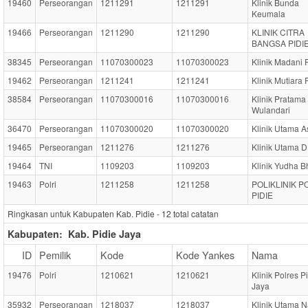
19460
Perseorangan
1211291
1211291
Klinik Bunda
Keumala
19466
Perseorangan
1211290
1211290
KLINIK CITRA
BANGSA PIDI
38345
Perseorangan
11070300023
11070300023
Klinik Madani 
19462
Perseorangan
1211241
1211241
Klinik Mutiara 
38584
Perseorangan
11070300016
11070300016
Klinik Pratama
Wulandari
36470
Perseorangan
11070300020
11070300020
Klinik Utama A
19465
Perseorangan
1211276
1211276
Klinik Utama 
19464
TNI
1109203
1109203
Klinik Yudha B
19463
Polri
1211258
1211258
POLIKLINIK 
PIDIE
Ringkasan untuk Kabupaten Kab. Pidie -
12
total catatan
Kabupaten:
Kab. Pidie Jaya
ID
Pemilik
Kode
Kode Yankes
Nama
19476
Polri
1210621
1210621
Klinik Polres P
Jaya
35932
Perseorangan
1218037
1218037
Klinik Utama N