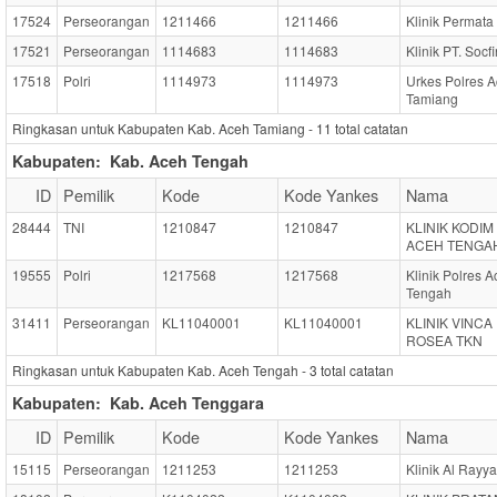
17524
Perseorangan
1211466
1211466
Klinik Permata
17521
Perseorangan
1114683
1114683
Klinik PT. Socf
17518
Polri
1114973
1114973
Urkes Polres 
Tamiang
Ringkasan untuk Kabupaten Kab. Aceh Tamiang -
11
total catatan
Kabupaten:
Kab. Aceh Tengah
ID
Pemilik
Kode
Kode Yankes
Nama
28444
TNI
1210847
1210847
KLINIK KODIM 
ACEH TENGA
19555
Polri
1217568
1217568
Klinik Polres 
Tengah
31411
Perseorangan
KL11040001
KL11040001
KLINIK VINCA
ROSEA TKN
Ringkasan untuk Kabupaten Kab. Aceh Tengah -
3
total catatan
Kabupaten:
Kab. Aceh Tenggara
ID
Pemilik
Kode
Kode Yankes
Nama
15115
Perseorangan
1211253
1211253
Klinik Al Rayy