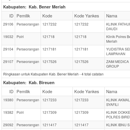
Kabupaten:
Kab. Bener Meriah
ID
Pemilik
Kode
Kode Yankes
Nama
29106
Perseorangan
1217232
1217232
KLINIK FATHU
DAUDI
19032
Polri
121718
121718
Klinik Polres 
Meriah
29104
Perseorangan
1217181
1217181
YUDISTRA SE
LAMPAHAN
29107
Perseorangan
1217526
1217526
ZAIM MEDICA
GROUP
Ringkasan untuk Kabupaten Kab. Bener Meriah -
4
total catatan
Kabupaten:
Kab. Bireuen
ID
Pemilik
Kode
Kode Yankes
Nama
19380
Perseorangan
1217233
1217233
KLINIK AKMAL
SYAFILI
19382
Polri
1217309
1217309
KLINIK DOKK
POLRES BIR
29092
Perseorangan
1211417
1211417
KLINIK IBNU 