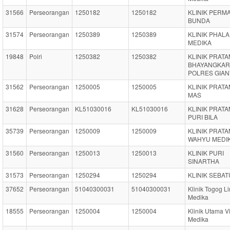
31566
Perseorangan
1250182
1250182
KLINIK PERM
BUNDA
31574
Perseorangan
1250389
1250389
KLINIK PHALA
MEDIKA
19848
Polri
1250382
1250382
KLINIK PRAT
BHAYANGKAR
POLRES GIA
31562
Perseorangan
1250005
1250005
KLINIK PRAT
MAS
31628
Perseorangan
KL51030016
KL51030016
KLINIK PRAT
PURI BILA
35739
Perseorangan
1250009
1250009
KLINIK PRAT
WAHYU MEDI
31560
Perseorangan
1250013
1250013
KLINIK PURI
SINARTHA
31573
Perseorangan
1250294
1250294
KLINIK SEBAT
37652
Perseorangan
51040300031
51040300031
Klinik Togog L
Medika
18555
Perseorangan
1250004
1250004
Klinik Utama V
Medika