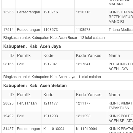
MADANI
15265
Perseorangan
1210716
1210716
KLINIK UTAMA
REZEKI MEUR
MANDIRI
17514
Perseorangan
1108573
1108573
Tirtana Medical
Ringkasan untuk Kabupaten Kab. Aceh Besar -
12
total catatan
Kabupaten:
Kab. Aceh Jaya
ID
Pemilik
Kode
Kode Yankes
Nama
28165
Polri
1217341
1217341
POLKLINIK P
ACEH JAYA
Ringkasan untuk Kabupaten Kab. Aceh Jaya -
1
total catatan
Kabupaten:
Kab. Aceh Selatan
ID
Pemilik
Kode
Kode Yankes
Nama
28825
Perusahaan
1211177
1211177
KLINIK KIMIA
TAPAKTUAN
19492
Polri
1211293
1211293
KLINIK POLR
ACEH SELAT
31487
Perseorangan
KL11010004
KL11010004
KLINIK PRAT