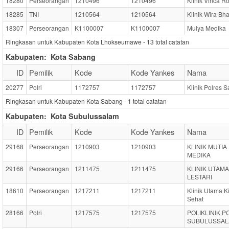
18280
Perseorangan
1210496
1210496
Klinik Vinca R
18285
TNI
1210564
1210564
Klinik Wira Bha
18307
Perseorangan
K1100007
K1100007
Mulya Medika
Ringkasan untuk Kabupaten Kota Lhokseumawe -
13
total catatan
Kabupaten:
Kota Sabang
ID
Pemilik
Kode
Kode Yankes
Nama
20277
Polri
1172757
1172757
Klinik Polres 
Ringkasan untuk Kabupaten Kota Sabang -
1
total catatan
Kabupaten:
Kota Subulussalam
ID
Pemilik
Kode
Kode Yankes
Nama
29168
Perseorangan
1210903
1210903
KLINIK MUTIA
MEDIKA
29166
Perseorangan
1211475
1211475
KLINIK UTAMA
LESTARI
18610
Perseorangan
1217211
1217211
Klinik Utama K
Sehat
28166
Polri
1217575
1217575
POLIKLINIK 
SUBULUSSA