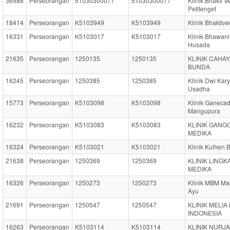
36988
Perseorangan
51030300077
51030300077
Klinik Bhakti 
Petitenget
18414
Perseorangan
K5103949
K5103949
Klinik Bhaktiv
16331
Perseorangan
K5103017
K5103017
Klinik Bhawani
Husada
21635
Perseorangan
1250135
1250135
KLINIK CAHA
BUNDA
16245
Perseorangan
1250385
1250385
Klinik Dwi Kar
Usadha
15773
Perseorangan
K5103098
K5103098
Klinik Ganeca
Mangupura
16232
Perseorangan
K5103083
K5103083
KLINIK GANG
MEDIKA
16324
Perseorangan
K5103021
K5103021
Klinik Kulhen
21638
Perseorangan
1250369
1250369
KLINIK LINGK
MEDIKA
16326
Perseorangan
1250273
1250273
Klinik MBM Ma
Ayu
21691
Perseorangan
1250547
1250547
KLINIK MELIA 
INDONESIA
16263
Perseorangan
K5103114
K5103114
KLINIK NURJ