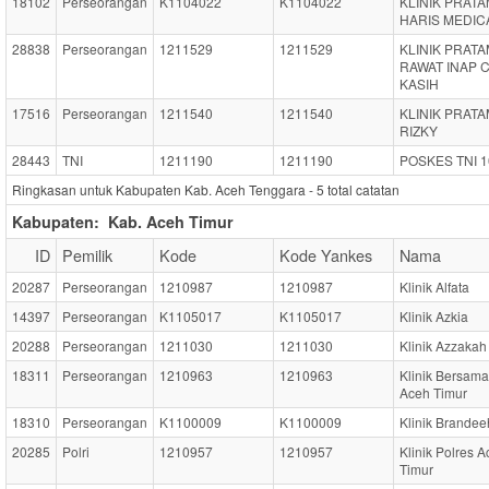
18102
Perseorangan
K1104022
K1104022
KLINIK PRAT
HARIS MEDIC
28838
Perseorangan
1211529
1211529
KLINIK PRAT
RAWAT INAP C
KASIH
17516
Perseorangan
1211540
1211540
KLINIK PRAT
RIZKY
28443
TNI
1211190
1211190
POSKES TNI 1
Ringkasan untuk Kabupaten Kab. Aceh Tenggara -
5
total catatan
Kabupaten:
Kab. Aceh Timur
ID
Pemilik
Kode
Kode Yankes
Nama
20287
Perseorangan
1210987
1210987
Klinik Alfata
14397
Perseorangan
K1105017
K1105017
Klinik Azkia
20288
Perseorangan
1211030
1211030
Klinik Azzakah
18311
Perseorangan
1210963
1210963
Klinik Bersama
Aceh Timur
18310
Perseorangan
K1100009
K1100009
Klinik Brandee
20285
Polri
1210957
1210957
Klinik Polres 
Timur