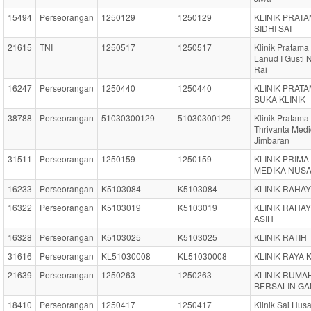
15494
Perseorangan
1250129
1250129
KLINIK PRAT
SIDHI SAI
21615
TNI
1250517
1250517
Klinik Pratama
Lanud I Gusti 
Rai
16247
Perseorangan
1250440
1250440
KLINIK PRAT
SUKA KLINIK
38788
Perseorangan
51030300129
51030300129
Klinik Pratama
Thrivanta Medi
Jimbaran
31511
Perseorangan
1250159
1250159
KLINIK PRIMA
MEDIKA NUS
16233
Perseorangan
K5103084
K5103084
KLINIK RAHA
16322
Perseorangan
K5103019
K5103019
KLINIK RAHA
ASIH
16328
Perseorangan
K5103025
K5103025
KLINIK RATIH
31616
Perseorangan
KL51030008
KL51030008
KLINIK RAYA 
21639
Perseorangan
1250263
1250263
KLINIK RUMA
BERSALIN GA
18410
Perseorangan
1250417
1250417
Klinik Sai Hus