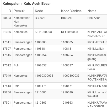
Kabupaten:
Kab. Aceh Besar
ID
Pemilik
Kode
Kode Yankes
Nama
38623
Kementerian
BB0028
BB0028
BKK Aceh
Non-
Kemenkes
31386
Kemenkes
KL11060003
KL11060003
KLINIK ADHY
KEJATI ACEH
17511
Perseorangan
1108805
1108805
Klinik Az zaitu
17507
Perseorangan
1108181
1108181
Klinik Latifah
17515
Perseorangan
1108754
1108754
Klinik Meurasi
galong
17512
Polri
1108637
1108637
Klinik POLRES
Besar
37049
Kemenkes
11060300033
11060300033
KLINIK PRAT
POLTEKKES 
17513
Polri
1108171
1108171
Klinik SPN se
15266
Perseorangan
1210680
1210680
Klinik Utama K
Walafiat
17501
Perseorangan
1210863
1210863
KLINIK UTAMA
NANGGROE