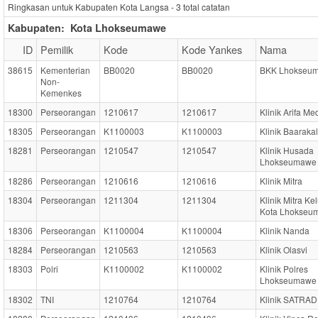
Ringkasan untuk Kabupaten Kota Langsa -
3
total catatan
Kabupaten:
Kota Lhokseumawe
ID
Pemilik
Kode
Kode Yankes
Nama
38615
Kementerian
BB0020
BB0020
BKK Lhokseu
Non-
Kemenkes
18300
Perseorangan
1210617
1210617
Klinik Arifa Me
18305
Perseorangan
K1100003
K1100003
Klinik Baaraka
18281
Perseorangan
1210547
1210547
Klinik Husada
Lhokseumawe
18286
Perseorangan
1210616
1210616
Klinik Mitra
18304
Perseorangan
1211304
1211304
Klinik Mitra Ke
Kota Lhokseu
18306
Perseorangan
K1100004
K1100004
Klinik Nanda
18284
Perseorangan
1210563
1210563
Klinik Olasvi
18303
Polri
K1100002
K1100002
Klinik Polres
Lhokseumawe
18302
TNI
1210764
1210764
Klinik SATRAD