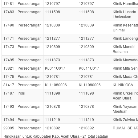
17481
Perseorangan
1210797
1210797
Klinik Harmith
17483
Perseorangan
1111598
1111598
Klinik Husada
Lhoksukon
17490
Perseorangan
1210839
1210839
Klinik Kesehat
Unimal
17471
Perseorangan
1211277
1211277
Klinik Landeng
17473
Perseorangan
1210809
1210809
Klinik Mandiri
Bersama
17495
Perseorangan
1111873
1111873
Klinik Mawadd
13821
Perseorangan
K0011U017
K0011U017
Klinik Mita Seh
17475
Perseorangan
1210781
1210781
Klinik Muda Ch
31417
Perseorangan
KL11080006
KL11080006
KLINIK OSA
17487
Polri
1111898
1111898
Klinik Urkes Po
Aceh Utara
17493
Perseorangan
1210878
1210878
Klinik Yayasan
Meutuah
17494
Perseorangan
1111219
1111219
Klinik Zulvina
29095
Perseorangan
1210892
1210892
RUMAH SEHA
Ringkasan untuk Kabupaten Kab. Aceh Utara -
21
total catatan