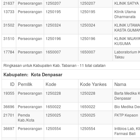
21637
Perseorangan
1250207
1250207
KLINIK SATYA
13733
Perseorangan
1250195
1250195
Klinik Utama
Dharmanata
31502
Perseorangan
1250324
1250324
KLINIK UTAMA
KASTA GUMAN
31510
Perseorangan
1250196
1250196
KLINIK WIJAY
KUSUMA
17784
Perseorangan
1650007
1650007
Laboratorium K
Taksu
Ringkasan untuk Kabupaten Kab. Tabanan -
11
total catatan
Kabupaten:
Kota Denpasar
ID
Pemilik
Kode
Kode Yankes
Nama
19355
Perseorangan
1250228
1250228
Barta Medika K
Denpasar
36696
Perseorangan
1650022
1650022
Bio Medika De
21701
Pemda
1250025
1250025
FKTP Kepaon
Kab./Kota
36697
Perseorangan
1250554
1250554
Intibios Lab, Kl
Farmasi Bali