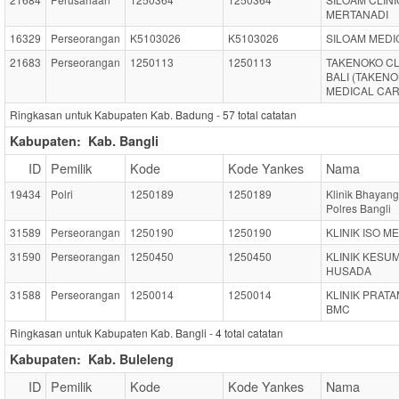
MERTANADI
16329
Perseorangan
K5103026
K5103026
SILOAM MEDI
21683
Perseorangan
1250113
1250113
TAKENOKO CL
BALI (TAKEN
MEDICAL CAR
Ringkasan untuk Kabupaten Kab. Badung -
57
total catatan
Kabupaten:
Kab. Bangli
ID
Pemilik
Kode
Kode Yankes
Nama
19434
Polri
1250189
1250189
Klinik Bhayan
Polres Bangli
31589
Perseorangan
1250190
1250190
KLINIK ISO M
31590
Perseorangan
1250450
1250450
KLINIK KESU
HUSADA
31588
Perseorangan
1250014
1250014
KLINIK PRAT
BMC
Ringkasan untuk Kabupaten Kab. Bangli -
4
total catatan
Kabupaten:
Kab. Buleleng
ID
Pemilik
Kode
Kode Yankes
Nama