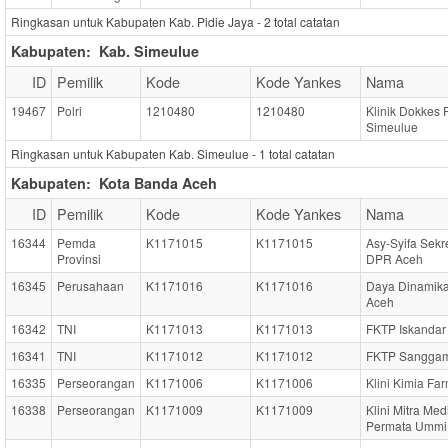
Ringkasan untuk Kabupaten Kab. Pidie Jaya -
2
total catatan
Kabupaten:
Kab. Simeulue
ID
Pemilik
Kode
Kode Yankes
Nama
19467
Polri
1210480
1210480
Klinik Dokkes 
Simeulue
Ringkasan untuk Kabupaten Kab. Simeulue -
1
total catatan
Kabupaten:
Kota Banda Aceh
ID
Pemilik
Kode
Kode Yankes
Nama
16344
Pemda
K1171015
K1171015
Asy-Syifa Sekre
Provinsi
DPR Aceh
16345
Perusahaan
K1171016
K1171016
Daya Dinamika 
Aceh
16342
TNI
K1171013
K1171013
FKTP Iskanda
16341
TNI
K1171012
K1171012
FKTP Sangga
16335
Perseorangan
K1171006
K1171006
Klini Kimia Fa
16338
Perseorangan
K1171009
K1171009
Klini Mitra Med
Permata Ummi