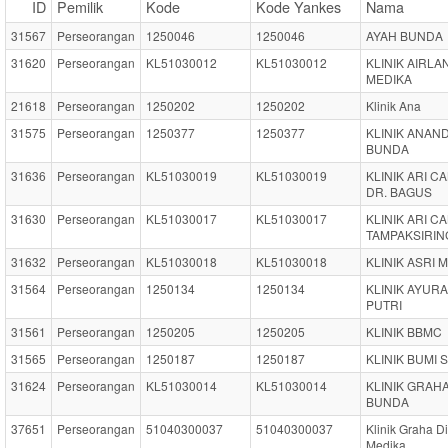
ID
Pemilik
Kode
Kode Yankes
Nama
31567
Perseorangan
1250046
1250046
AYAH BUNDA
31620
Perseorangan
KL51030012
KL51030012
KLINIK AIRL
MEDIKA
21618
Perseorangan
1250202
1250202
Klinik Ana
31575
Perseorangan
1250377
1250377
KLINIK ANAN
BUNDA
31636
Perseorangan
KL51030019
KL51030019
KLINIK ARI CA
DR. BAGUS
31630
Perseorangan
KL51030017
KL51030017
KLINIK ARI CA
TAMPAKSIRIN
31632
Perseorangan
KL51030018
KL51030018
KLINIK ASRI 
31564
Perseorangan
1250134
1250134
KLINIK AYURA
PUTRI
31561
Perseorangan
1250205
1250205
KLINIK BBMC
31565
Perseorangan
1250187
1250187
KLINIK BUMI 
31624
Perseorangan
KL51030014
KL51030014
KLINIK GRAH
BUNDA
37651
Perseorangan
51040300037
51040300037
Klinik Graha D
Medika