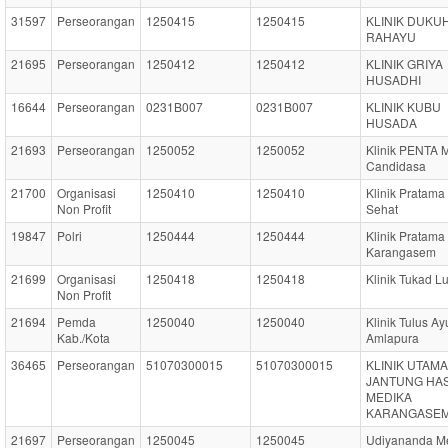
31597
Perseorangan
1250415
1250415
KLINIK DUKU
RAHAYU
21695
Perseorangan
1250412
1250412
KLINIK GRIYA
HUSADHI
16644
Perseorangan
0231B007
0231B007
KLINIK KUBU
HUSADA
21693
Perseorangan
1250052
1250052
Klinik PENTA 
Candidasa
21700
Organisasi
1250410
1250410
Klinik Pratama 
Non Profit
Sehat
19847
Polri
1250444
1250444
Klinik Pratama
Karangasem
21699
Organisasi
1250418
1250418
Klinik Tukad L
Non Profit
21694
Pemda
1250040
1250040
Klinik Tulus Ay
Kab./Kota
Amlapura
36465
Perseorangan
51070300015
51070300015
KLINIK UTAMA
JANTUNG HA
MEDIKA
KARANGASE
21697
Perseorangan
1250045
1250045
Udiyananda Me