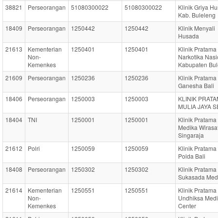
38821
Perseorangan
51080300022
51080300022
Klinik Griya H
Kab. Buleleng
18409
Perseorangan
1250442
1250442
Klinik Menyali
Husada
21613
Kementerian
1250401
1250401
Klinik Pratam
Non-
Narkotika Nasi
Kemenkes
Kabupaten Bul
21609
Perseorangan
1250236
1250236
Klinik Pratama
Ganesha Bali
18406
Perseorangan
1250003
1250003
KLINIK PRAT
MULIA JAYA S
18404
TNI
1250001
1250001
Klinik Pratama
Medika Wirasa
Singaraja
21612
Polri
1250059
1250059
Klinik Pratam
Polda Bali
18408
Perseorangan
1250302
1250302
Klinik Pratama
Sukasada Med
21614
Kementerian
1250551
1250551
Klinik Pratama
Non-
Undhiksa Medi
Kemenkes
Center