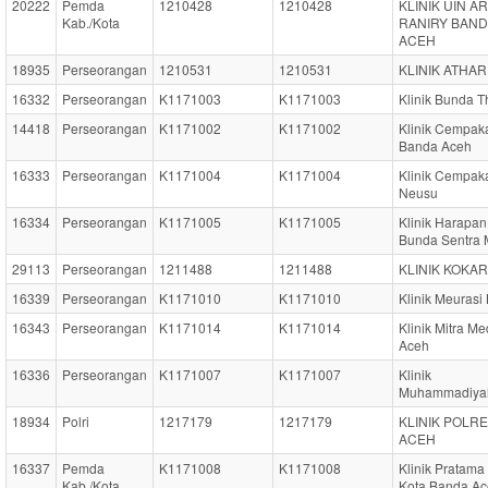
20222
Pemda
1210428
1210428
KLINIK UIN AR
Kab./Kota
RANIRY BAN
ACEH
18935
Perseorangan
1210531
1210531
KLINIK ATHAR
16332
Perseorangan
K1171003
K1171003
Klinik Bunda T
14418
Perseorangan
K1171002
K1171002
Klinik Cempak
Banda Aceh
16333
Perseorangan
K1171004
K1171004
Klinik Cempak
Neusu
16334
Perseorangan
K1171005
K1171005
Klinik Harapan
Bunda Sentra 
29113
Perseorangan
1211488
1211488
KLINIK KOKAR
16339
Perseorangan
K1171010
K1171010
Klinik Meurasi
16343
Perseorangan
K1171014
K1171014
Klinik Mitra Me
Aceh
16336
Perseorangan
K1171007
K1171007
Klinik
Muhammadiya
18934
Polri
1217179
1217179
KLINIK POLR
ACEH
16337
Pemda
K1171008
K1171008
Klinik Pratam
Kab./Kota
Kota Banda A