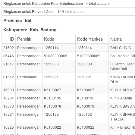
Ringkasan untuk Kabupaten Kota Subulussalam -
4
total catatan
Ringkasan untuk Provinsi Aceh -
149
total catatan
Provinsi:
Bali
Kabupaten:
Kab. Badung
ID
Pemilik
Kode
Kode Yankes
Nama
21692
Perseorangan
1250114
1250114
BALI CLINIC
36446
Perseorangan
51030300069
51030300069
Bali Medika Cli
21617
Perseorangan
1250388
1250388
Fullerton Healt
Clinic Bali
31512
Perusahaan
1250291
1250291
KIMIA FARMA
DUA
16330
Perseorangan
K5103027
K5103027
KLINIK ADI M
16284
Perseorangan
K5103135
K5103135
Klinik Ananta
16673
Perseorangan
K5103078
K5103078
KLINIK BAYU 
16321
Perseorangan
1250132
1250132
KLINIK BHAK
TRAGIA
16325
Perseorangan
K5103022
K5103022
Klinik Bhakti 