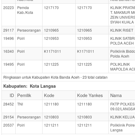
20223
Pemda
1217170
1217170
KLINIK PRATA
Kab./Kota
T. MAKMUR 
ZEIN UNIVERS
SYIAH KUALA
29117
Perseorangan
1210965
1210965
KLINIK RISET
19496
Polri
1210953
1210953
KLINIK SATB
POLDA ACEH
16340
Polri
K1171011
K1171011
Poliklinik Bidd
Polda Aceh
19495
Polri
1211225
1211225
POLIKLINIK
MAPOLDA AC
Ringkasan untuk Kabupaten Kota Banda Aceh -
23
total catatan
Kabupaten:
Kota Langsa
ID
Pemilik
Kode
Kode Yankes
Nama
28452
TNI
1211180
1211180
FKTP POLKES
09.02/LANGS
29154
Perseorangan
1210803
1210803
KLINIK KELU
20537
Polri
1211211
1211211
Poliklinik Polre
Langsa