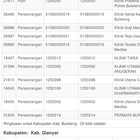
21611
Polri
1250050
1250050
Klinik Pratama
Polres Bulelen
36466
Perseorangan
51080300019
51080300019
Klinik Sehat K
Buleleng
36986
Perseorangan
51080300020
51080300020
Klinik Sutji Me
36987
Perseorangan
51080300021
51080300021
Klinik Teja Us
36985
Perseorangan
51080300016
51080300016
Klinik Teratai
Medika
18407
Perseorangan
1250012
1250012
KLINIK TIARA
31599
Perseorangan
1250092
1250092
KLINIK UTAMA
ANUGERAH
21610
Perseorangan
1250398
1250398
Klinik Utama C
16645
Perseorangan
1250169
1250169
KLINIK UTAMA
DHARMANAT
18405
Perseorangan
1250002
1250002
Klinik Utama S
Medika
31600
Perseorangan
1250214
1250214
PERMATA BU
Ringkasan untuk Kabupaten Kab. Buleleng -
20
total catatan
Kabupaten:
Kab. Gianyar