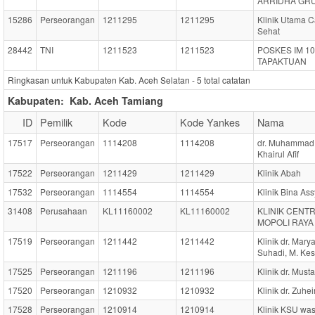
ARRIDHA GR
15286
Perseorangan
1211295
1211295
Klinik Utama 
Sehat
28442
TNI
1211523
1211523
POSKES IM 10
TAPAKTUAN
Ringkasan untuk Kabupaten Kab. Aceh Selatan -
5
total catatan
Kabupaten:
Kab. Aceh Tamiang
ID
Pemilik
Kode
Kode Yankes
Nama
17517
Perseorangan
1114208
1114208
dr. Muhammad
Khairul Afif
17522
Perseorangan
1211429
1211429
Klinik Abah
17532
Perseorangan
1114554
1114554
Klinik Bina Ass
31408
Perusahaan
KL11160002
KL11160002
KLINIK CENTR
MOPOLI RAYA
17519
Perseorangan
1211442
1211442
Klinik dr. Mary
Suhadi, M. Kes
17525
Perseorangan
1211196
1211196
Klinik dr. Must
17520
Perseorangan
1210932
1210932
Klinik dr. Zuhei
17528
Perseorangan
1210914
1210914
Klinik KSU wa