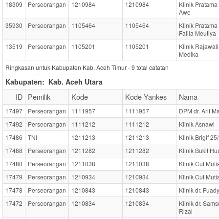
18309
Perseorangan
1210984
1210984
Klinik Pratama
Awe
35930
Perseorangan
1105464
1105464
Klinik Pratama 
Falila Meutiya
13519
Perseorangan
1105201
1105201
Klinik Rajawali
Medika
Ringkasan untuk Kabupaten Kab. Aceh Timur -
9
total catatan
Kabupaten:
Kab. Aceh Utara
ID
Pemilik
Kode
Kode Yankes
Nama
17497
Perseorangan
1111957
1111957
DPM dr. Arif M
17492
Perseorangan
1111212
1111212
Klinik Asnawi
17486
TNI
1211213
1211213
Klinik Brigif 2
17488
Perseorangan
1211282
1211282
Klinik Bukit H
17480
Perseorangan
1211038
1211038
Klinik Cut Muti
17479
Perseorangan
1210934
1210934
Klinik Cut Mutia
17478
Perseorangan
1210843
1210843
Klinik dr. Fuad
17472
Perseorangan
1210834
1210834
Klinik dr. Sams
Rizal