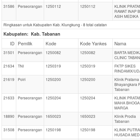
31586
Perseorangan
1250112
1250112
KLINIK PRAT
RAWAT INAP 
ASIH MEDIKA
Ringkasan untuk Kabupaten Kab. Klungkung -
8
total catatan
Kabupaten:
Kab. Tabanan
ID
Pemilik
Kode
Kode Yankes
Nama
31501
Perseorangan
1250082
1250082
BARTA MEDIK
CLINIC TABA
21634
TNI
1250319
1250319
FKTP SIKES
RINDAMIX/UD
21619
Polri
1250200
1250200
Klinik Pratama
Bhayangkara P
Tabanan
21633
Perseorangan
1250204
1250204
KLINIK PRAT
MAHA BHOGA
MARGA
18890
Perseorangan
1650023
1650023
Klinik Prodia
Tabanan
31508
Perseorangan
1250198
1250198
KLINIK PUTRA
HUSADA MED