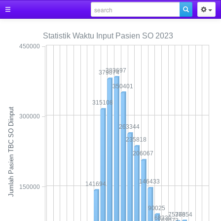
Statistik Waktu Input Pasien SO 2023
450000
383697
379874
350401
315108
Jumlah Pasien TBC SO Diinput
300000
263344
235818
206067
146433
141694
150000
90025
76354
75376
68330
63073