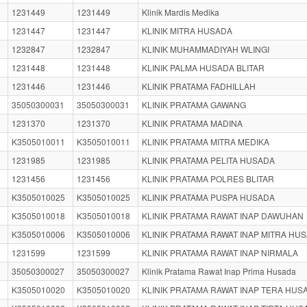
1231449
1231449
Klinik Mardis Medika
1231447
1231447
KLINIK MITRA HUSADA
1232847
1232847
KLINIK MUHAMMADIYAH WLINGI
1231448
1231448
KLINIK PALMA HUSADA BLITAR
1231446
1231446
KLINIK PRATAMA FADHILLAH
35050300031
35050300031
KLINIK PRATAMA GAWANG
1231370
1231370
KLINIK PRATAMA MADINA
K3505010011
K3505010011
KLINIK PRATAMA MITRA MEDIKA
1231985
1231985
KLINIK PRATAMA PELITA HUSADA
1231456
1231456
KLINIK PRATAMA POLRES BLITAR
K3505010025
K3505010025
KLINIK PRATAMA PUSPA HUSADA
K3505010018
K3505010018
KLINIK PRATAMA RAWAT INAP DAWUHAN
K3505010006
K3505010006
KLINIK PRATAMA RAWAT INAP MITRA HU
1231599
1231599
KLINIK PRATAMA RAWAT INAP NIRMALA
35050300027
35050300027
Klinik Pratama Rawat Inap Prima Husada
K3505010020
K3505010020
KLINIK PRATAMA RAWAT INAP TERA HUS