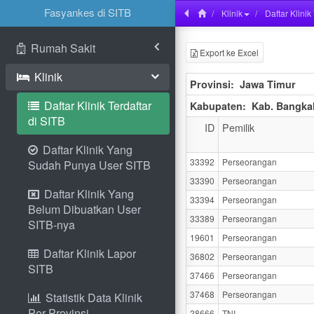
Fasyankes di SITB
Klinik
Daftar Klinik
Rumah Sakit
Export ke Excel
Klinik
Provinsi:
Jawa Timur
Daftar Klinik Terdaftar
Kabupaten:
Kab. Bangka
di SITB
ID
Pemilik
Daftar Klinik Yang
33392
Perseorangan
Sudah Punya User SITB
33390
Perseorangan
Daftar Klinik Yang
33394
Perseorangan
Belum Dibuatkan User
33389
Perseorangan
SITB-nya
19601
Perseorangan
Daftar Klinik Lapor
36802
Perseorangan
SITB
37466
Perseorangan
37468
Perseorangan
Statistik Data Klinik
Per Provinsi
28666
TNI