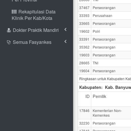
37467
Perseorangan
Rekapitulasi Data
33393
Perusahaan
Klinik Per Kab/Kota
33665
Perseorangan
Dokter Praktik Mandiri
19602
Polri
33391
Perseorangan
Semua Fasyankes
35362
Perseorangan
19603
Perseorangan
28665
TNI
19604
Perseorangan
Ringkasan untuk Kabupaten Kab
Kabupaten:
Kab. Banyuw
ID
Pemilik
17846
Kementerian Non-
Kemenkes
32230
Perseorangan
17848
Perseorangan