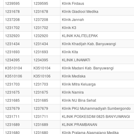
1239595
1239595
Klinik Firdaus
1231678
1231678
Klinik Gladiool Medika
1237208
1237208
Klinik Jannah
1231702
1231702
Klinik K3
1232920
1232920
KLINIK KALITELEPAK
1231434
1231434
Klinik Khadijah Kab. Banyuwangi
1231693
1231693
Klinik Kita
1234395
1234395
KLINIK LINAWATI
K3510104
K3510104
Klinik Madani Kab. Banyuwangi
K3510106
K3510106
Klinik Mediska
1231703
1231703
Klinik Mitra Keluarga
1231675
1231675
Klinik Namira
1231685
1231685
Klinik NU Bina Sehat
1237679
1237679
Klinik PKU Muhammadiyah Sumbergondo
1231711
1231711
KLINIK POSKESDIM 0825 BANYUWANGI
1231689
1231689
KLINIK PRAMBANAN
1231680
1231680
Klinik Pratama Alasmalang Medika