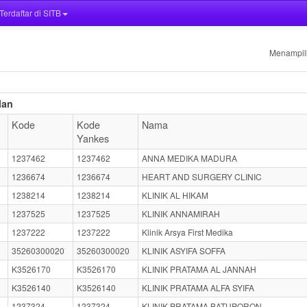
 Terdaftar di SITB
Menampilk
lan
Kode
Kode
Nama
Yankes
1237462
1237462
ANNA MEDIKA MADURA
1236674
1236674
HEART AND SURGERY CLINIC
1238214
1238214
KLINIK AL HIKAM
1237525
1237525
KLINIK ANNAMIRAH
1237222
1237222
Klinik Arsya First Medika
35260300020
35260300020
KLINIK ASYIFA SOFFA
K3526170
K3526170
KLINIK PRATAMA AL JANNAH
K3526140
K3526140
KLINIK PRATAMA ALFA SYIFA
1237324
1237324
KLINIK PRATAMA BATUPORON