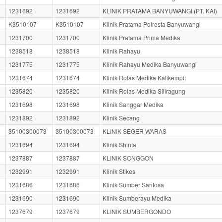
1231692
1231692
KLINIK PRATAMA BANYUWANGI (PT. KAI)
K3510107
K3510107
Klinik Pratama Polresta Banyuwangi
1231700
1231700
Klinik Pratama Prima Medika
1238518
1238518
Klinik Rahayu
1231775
1231775
Klinik Rahayu Medika Banyuwangi
1231674
1231674
Klinik Rolas Medika Kalikempit
1235820
1235820
Klinik Rolas Medika Siliragung
1231698
1231698
Klinik Sanggar Medika
1231892
1231892
Klinik Secang
35100300073
35100300073
KLINIK SEGER WARAS
1231694
1231694
Klinik Shinta
1237887
1237887
KLINIK SONGGON
1232991
1232991
Klinik Stikes
1231686
1231686
Klinik Sumber Santosa
1231690
1231690
Klinik Sumberayu Medika
1237679
1237679
KLINIK SUMBERGONDO