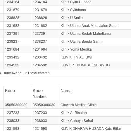
1234184
1234184
Klinik Syifa Husada
1231679
1231679
Klinik Syifatama
1238828
1238828
Klinik U Smile
1231682
1231682
Klinik Utama Anak Mitra Jalen Sehat
1237391
1237391
Klinik Utama Bedah Mahottama
1238237
1238237
Klinik Utama Bunda Sarini
1231684
1231684
Klinik Yoma Medika
1233432
1233432
KLINIK_TNIAL_BWI
1234532
1234532
KLINK PT BUMI SUKSESINDO
b. Banyuwangi -
61
total catatan
Kode
Kode
Nama
Yankes
35050300030
35050300030
Glowerh Medica Clinic
1237233
1237233
Klinik Ar Risalah
1238033
1238033
Klinik Cahaya Sehat
1231598
1231598
KLINIK DHARMA HUSADA Kab. Blitar