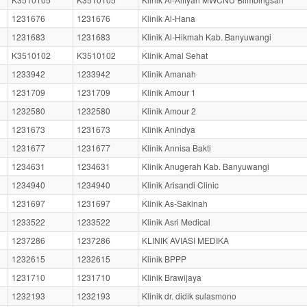
1231676
1231676
Klinik Al-Hana
1231683
1231683
Klinik Al-Hikmah Kab. Banyuwangi
K3510102
K3510102
Klinik Amal Sehat
1233942
1233942
Klinik Amanah
1231709
1231709
Klinik Amour 1
1232580
1232580
Klinik Amour 2
1231673
1231673
Klinik Anindya
1231677
1231677
Klinik Annisa Bakti
1234631
1234631
Klinik Anugerah Kab. Banyuwangi
1234940
1234940
Klinik Arisandi Clinic
1231697
1231697
Klinik As-Sakinah
1233522
1233522
Klinik Asri Medical
1237286
1237286
KLINIK AVIASI MEDIKA
1232615
1232615
Klinik BPPP
1231710
1231710
Klinik Brawijaya
1232193
1232193
Klinik dr. didik sulasmono