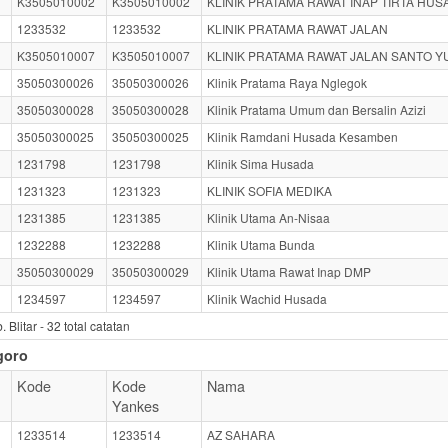
K3505010002
K3505010002
KLINIK PRATAMA RAWAT INAP TIRTA HUS
1233532
1233532
KLINIK PRATAMA RAWAT JALAN
K3505010007
K3505010007
KLINIK PRATAMA RAWAT JALAN SANTO Y
35050300026
35050300026
Klinik Pratama Raya Nglegok
35050300028
35050300028
Klinik Pratama Umum dan Bersalin Azizi
35050300025
35050300025
Klinik Ramdani Husada Kesamben
1231798
1231798
Klinik Sima Husada
1231323
1231323
KLINIK SOFIA MEDIKA
1231385
1231385
Klinik Utama An-Nisaa
1232288
1232288
Klinik Utama Bunda
35050300029
35050300029
Klinik Utama Rawat Inap DMP
1234597
1234597
Klinik Wachid Husada
 Blitar -
32
total catatan
goro
Kode
Kode
Nama
Yankes
1233514
1233514
AZ SAHARA