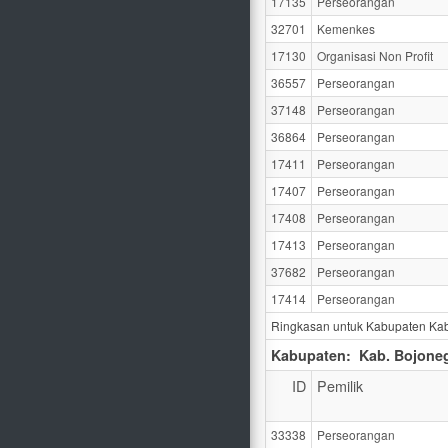
17135
Perseorangan
32701
Kemenkes
17130
Organisasi Non Profit
36557
Perseorangan
37148
Perseorangan
36864
Perseorangan
17411
Perseorangan
17407
Perseorangan
17408
Perseorangan
17413
Perseorangan
37682
Perseorangan
17414
Perseorangan
Ringkasan untuk Kabupaten Kab.
Kabupaten:
Kab. Bojone
ID
Pemilik
33338
Perseorangan