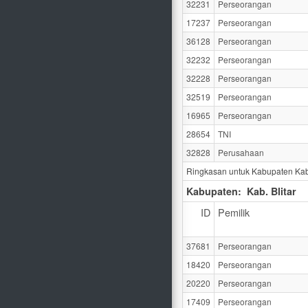
32231
Perseorangan
17237
Perseorangan
36128
Perseorangan
32232
Perseorangan
32228
Perseorangan
32519
Perseorangan
16965
Perseorangan
28654
TNI
32828
Perusahaan
Ringkasan untuk Kabupaten Ka
Kabupaten:
Kab. Blitar
ID
Pemilik
37681
Perseorangan
18420
Perseorangan
20220
Perseorangan
17409
Perseorangan