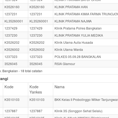
K3526160
K3526160
KLINIK PRATAMA HAN
1237231
1237231
KLINIK PRATAMA KIMIA FARMA TRUNOJO
KL35260001
KL35260001
KLINIK PRATAMA NAJWA
1237429
1237429
Klinik Pratama Polres Bangkalan
1237230
1237230
KLINIK PRATAMA YULIA MEDIKA
K3526202
K3526202
Klinik Utama Aulia Husada
K3526002
K3526002
Klinik Utama Warda
1237323
1237323
POLKES 05.09.28 BANGKALAN
3526045
3526045
RSIA Glamour
. Bangkalan -
18
total catatan
angi
Kode
Kode
Nama
Yankes
K3510103
K3510103
BKK Kelas II Probolinggo Wilker Tanjungwa
1237887
1237887
Klinik 3S (Songgon Sehat Selalu)
K3510105
K3510105
Klinik Al-Alfiyah MWCNU Blimbingsari