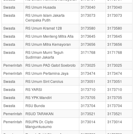
Swasta
RS Umum Husada
3173040
3173040
Swasta
RS Umum Islam Jakarta
3173073
3173073
Cempaka Putih
Swasta
RS Umum Kramat 128
3173580
3173580
Swasta
RS Umum Menteng Mitra Afia
3173645
3173645
Swasta
RS Umum Mitra Kemayoran
3173656
3173656
Swasta
RS Umum Murni Teguh
3171768
3171768
Sudirman Jakarta
Pemerintah
RS Umum PAD Gatot Soebroto
3173025
3173025
Pemerintah
RS Umum Pertamina Jaya
3173474
3173474
Swasta
RS Umum Sint Carolus
3173051
3173051
Swasta
RS YARSI
3173710
3173710
Swasta
RS YPK Mandiri
3173705
3173705
Swasta
RSU Bunda
3173704
3173704
Pemerintah
RSUD TARAKAN
3173521
3173521
Pemerintah
RSUPN Dr. Cipto
3173014
3173014
Mangunkusumo