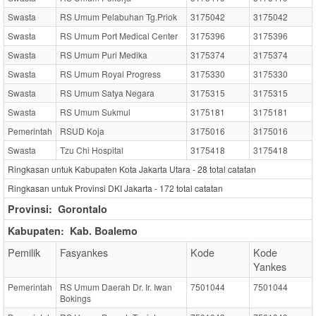
Swasta
RS Umum Pelabuhan Tg.Priok
3175042
3175042
Swasta
RS Umum Port Medical Center
3175396
3175396
Swasta
RS Umum Puri Medika
3175374
3175374
Swasta
RS Umum Royal Progress
3175330
3175330
Swasta
RS Umum Satya Negara
3175315
3175315
Swasta
RS Umum Sukmul
3175181
3175181
Pemerintah
RSUD Koja
3175016
3175016
Swasta
Tzu Chi Hospital
3175418
3175418
Ringkasan untuk Kabupaten Kota Jakarta Utara -
28
total catatan
Ringkasan untuk Provinsi DKI Jakarta -
172
total catatan
Provinsi:
Gorontalo
Kabupaten:
Kab. Boalemo
Pemilik
Fasyankes
Kode
Kode
Yankes
Pemerintah
RS Umum Daerah Dr. Ir. Iwan
7501044
7501044
Bokings