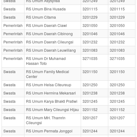
Swasta
RS Umum Asysyifaa
3201249
3201249
Swasta
RS Umum Bina Husada
3201115
3201115
Swasta
RS Umum Citama
3201229
3201229
Pemerintah
RS Umum Daerah Ciawi
3201050
3201050
Pemerintah
RS Umum Daerah Cibinong
3201046
3201046
Pemerintah
RS Umum Daerah Cileungsi
3201232
3201232
Pemerintah
RS Umum Daerah Leuwiliang
3201083
3201083
Pemerintah
RS Umum Dr Muhamad
3271035
3271035
Hassan Toto
Swasta
RS Umum Family Medical
3201150
3201150
Center
Swasta
RS Umum Helsa Citeureup
3201250
3201250
Swasta
RS Umum Hermina Mekarsari
3201238
3201238
Swasta
RS Umum Karya Bhakti Pratiwi
3201245
3201245
Swasta
RS Umum Mary Cileungsi Hijau
3201152
3201152
Swasta
RS Umum MH. Thamrin
3201207
3201207
Cileungsi
Swasta
RS Umum Permata Jonggol
3201244
3201244