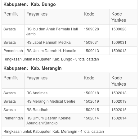
Kabupaten:
Kab. Bungo
Pemilik
Fasyankes
Kode
Kode
Yankes
Swasta
RS Ibu dan Anak Permata Hati
1509028
1509028
Jambi
Swasta
RS Jabal Rahmah Medika
1509031
1509031
Pemerintah
RS Umum Daerah H. Hanafie
1509013
1509013
Ringkasan untuk Kabupaten Kab. Bungo -
3
total catatan
Kabupaten:
Kab. Merangin
Pemilik
Fasyankes
Kode
Kode
Yankes
Swasta
RS Andimas
1502018
1502018
Swasta
RS Merangin Medical Centre
1502019
1502019
Swasta
RS Raudhah
1502015
1502015
Pemerintah
RS Umum Daerah Kolonel
1502014
1502014
Abundjani/Bangko
Ringkasan untuk Kabupaten Kab. Merangin -
4
total catatan