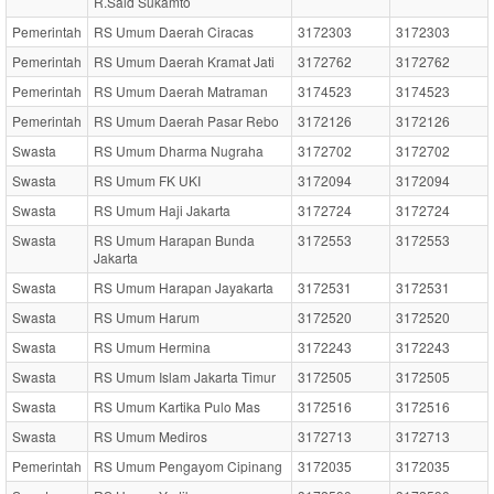
R.Said Sukamto
Pemerintah
RS Umum Daerah Ciracas
3172303
3172303
Pemerintah
RS Umum Daerah Kramat Jati
3172762
3172762
Pemerintah
RS Umum Daerah Matraman
3174523
3174523
Pemerintah
RS Umum Daerah Pasar Rebo
3172126
3172126
Swasta
RS Umum Dharma Nugraha
3172702
3172702
Swasta
RS Umum FK UKI
3172094
3172094
Swasta
RS Umum Haji Jakarta
3172724
3172724
Swasta
RS Umum Harapan Bunda
3172553
3172553
Jakarta
Swasta
RS Umum Harapan Jayakarta
3172531
3172531
Swasta
RS Umum Harum
3172520
3172520
Swasta
RS Umum Hermina
3172243
3172243
Swasta
RS Umum Islam Jakarta Timur
3172505
3172505
Swasta
RS Umum Kartika Pulo Mas
3172516
3172516
Swasta
RS Umum Mediros
3172713
3172713
Pemerintah
RS Umum Pengayom Cipinang
3172035
3172035