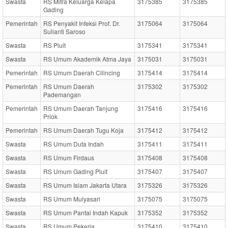
Swasta
RS Mitra Keluarga Kelapa
3175385
3175385
Gading
Pemerintah
RS Penyakit Infeksi Prof. Dr.
3175064
3175064
Sulianti Saroso
Swasta
RS Pluit
3175341
3175341
Swasta
RS Umum Akademik Atma Jaya
3175031
3175031
Pemerintah
RS Umum Daerah Cilincing
3175414
3175414
Pemerintah
RS Umum Daerah
3175302
3175302
Pademangan
Pemerintah
RS Umum Daerah Tanjung
3175416
3175416
Priok
Pemerintah
RS Umum Daerah Tugu Koja
3175412
3175412
Swasta
RS Umum Duta Indah
3175411
3175411
Swasta
RS Umum Firdaus
3175408
3175408
Swasta
RS Umum Gading Pluit
3175407
3175407
Swasta
RS Umum Islam Jakarta Utara
3175326
3175326
Swasta
RS Umum Mulyasari
3175075
3175075
Swasta
RS Umum Pantai Indah Kapuk
3175352
3175352
Swasta
RS Umum Pekerja
3175410
3175410