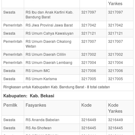
Yankes
Swasta
RS Ibu dan Anak Kartini Kab.
3217097
3217097
Bandung Barat
Pemerintah
RS Jiwa Provinsi Jawa Barat
3217042
3217042
Swasta
RS Umum Cahya Kawaluyan
3217121
3217121
Pemerintah
RS Umum Daerah Cikalong
3217007
3217007
Wetan
Pemerintah
RS Umum Daerah Cililin
3217002
3217002
Pemerintah
RS Umum Daerah Lembang
3217004
3217004
Swasta
RS Umum IMC
3217006
3217006
Swasta
RS Umum Karisma
3217005
3217005
Ringkasan untuk Kabupaten Kab. Bandung Barat -
8
total catatan
Kabupaten:
Kab. Bekasi
Pemilik
Fasyankes
Kode
Kode
Yankes
Swasta
RS Ananda Babelan
3216449
3216449
Swasta
RS As-Shofwan
3216445
3216445