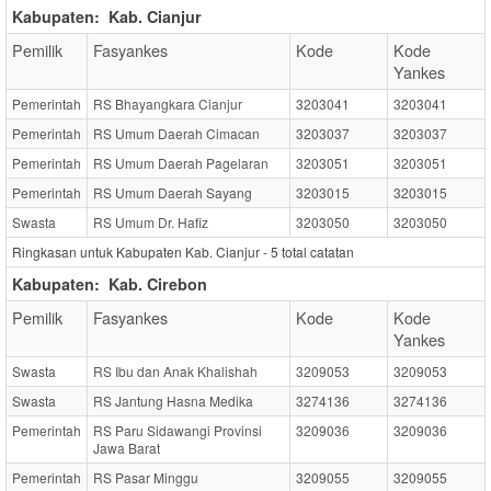
Kabupaten:
Kab. Cianjur
Pemilik
Fasyankes
Kode
Kode
Yankes
Pemerintah
RS Bhayangkara Cianjur
3203041
3203041
Pemerintah
RS Umum Daerah Cimacan
3203037
3203037
Pemerintah
RS Umum Daerah Pagelaran
3203051
3203051
Pemerintah
RS Umum Daerah Sayang
3203015
3203015
Swasta
RS Umum Dr. Hafiz
3203050
3203050
Ringkasan untuk Kabupaten Kab. Cianjur -
5
total catatan
Kabupaten:
Kab. Cirebon
Pemilik
Fasyankes
Kode
Kode
Yankes
Swasta
RS Ibu dan Anak Khalishah
3209053
3209053
Swasta
RS Jantung Hasna Medika
3274136
3274136
Pemerintah
RS Paru Sidawangi Provinsi
3209036
3209036
Jawa Barat
Pemerintah
RS Pasar Minggu
3209055
3209055