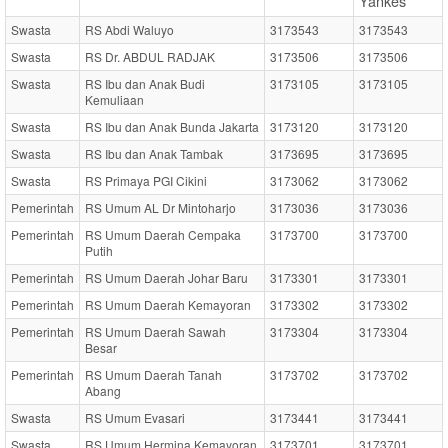
Yankes
Swasta
RS Abdi Waluyo
3173543
3173543
Swasta
RS Dr. ABDUL RADJAK
3173506
3173506
Swasta
RS Ibu dan Anak Budi
3173105
3173105
Kemuliaan
Swasta
RS Ibu dan Anak Bunda Jakarta
3173120
3173120
Swasta
RS Ibu dan Anak Tambak
3173695
3173695
Swasta
RS Primaya PGI Cikini
3173062
3173062
Pemerintah
RS Umum AL Dr Mintoharjo
3173036
3173036
Pemerintah
RS Umum Daerah Cempaka
3173700
3173700
Putih
Pemerintah
RS Umum Daerah Johar Baru
3173301
3173301
Pemerintah
RS Umum Daerah Kemayoran
3173302
3173302
Pemerintah
RS Umum Daerah Sawah
3173304
3173304
Besar
Pemerintah
RS Umum Daerah Tanah
3173702
3173702
Abang
Swasta
RS Umum Evasari
3173441
3173441
Swasta
RS Umum Hermina Kemayoran
3173701
3173701