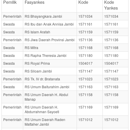
Pemilik
Fasyankes
Kode
Kode
Yankes
Pemerintah
RS Bhayangkara Jambi
1571034
1571034
Swasta
RS Ibu dan Anak Annisa Jambi
1571161
1571161
Swasta
RS Islam Arafah
1571159
1571159
Pemerintah
RS Jiwa Daerah Provinsi Jambi
1571136
1571136
Swasta
RS Mitra
1571168
1571168
Swasta
RS Rapha Theresia Jambi
1571180
1571180
Swasta
RS Royal Prima
1504017
1504017
Swasta
RS Siloam Jambi
1571147
1571147
Pemerintah
RS Tk. IV dr. Bratanata
1571023
1571023
Swasta
RS Umum Baiturahim Jambi
1571163
1571163
Pemerintah
RS Umum Daerah H. Abdul
1571158
1571158
Manap
Pemerintah
RS Umum Daerah H.
1571169
1571169
Abdurrahman Sayoeti
Pemerintah
RS Umum Daerah Raden
1571012
1571012
Mattaher Jambi