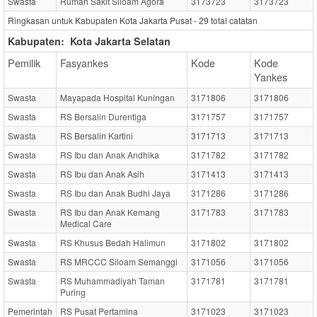
Swasta
Rumah Sakit Siloam Agora
3173723
3173723
Ringkasan untuk Kabupaten Kota Jakarta Pusat -
29
total catatan
Kabupaten:
Kota Jakarta Selatan
Pemilik
Fasyankes
Kode
Kode
Yankes
Swasta
Mayapada Hospital Kuningan
3171806
3171806
Swasta
RS Bersalin Durentiga
3171757
3171757
Swasta
RS Bersalin Kartini
3171713
3171713
Swasta
RS Ibu dan Anak Andhika
3171782
3171782
Swasta
RS Ibu dan Anak Asih
3171413
3171413
Swasta
RS Ibu dan Anak Budhi Jaya
3171286
3171286
Swasta
RS Ibu dan Anak Kemang
3171783
3171783
Medical Care
Swasta
RS Khusus Bedah Halimun
3171802
3171802
Swasta
RS MRCCC Siloam Semanggi
3171056
3171056
Swasta
RS Muhammadiyah Taman
3171781
3171781
Puring
Pemerintah
RS Pusat Pertamina
3171023
3171023