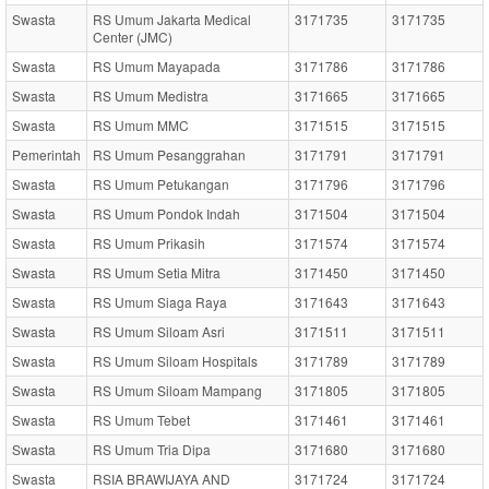
Swasta
RS Umum Jakarta Medical
3171735
3171735
Center (JMC)
Swasta
RS Umum Mayapada
3171786
3171786
Swasta
RS Umum Medistra
3171665
3171665
Swasta
RS Umum MMC
3171515
3171515
Pemerintah
RS Umum Pesanggrahan
3171791
3171791
Swasta
RS Umum Petukangan
3171796
3171796
Swasta
RS Umum Pondok Indah
3171504
3171504
Swasta
RS Umum Prikasih
3171574
3171574
Swasta
RS Umum Setia Mitra
3171450
3171450
Swasta
RS Umum Siaga Raya
3171643
3171643
Swasta
RS Umum Siloam Asri
3171511
3171511
Swasta
RS Umum Siloam Hospitals
3171789
3171789
Swasta
RS Umum Siloam Mampang
3171805
3171805
Swasta
RS Umum Tebet
3171461
3171461
Swasta
RS Umum Tria Dipa
3171680
3171680
Swasta
RSIA BRAWIJAYA AND
3171724
3171724