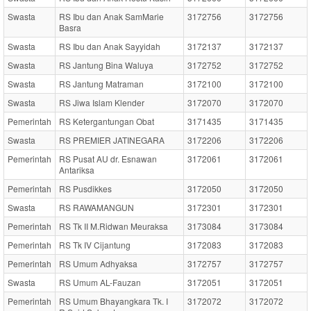
Swasta
RS Ibu dan Anak SamMarie
3172756
3172756
Basra
Swasta
RS Ibu dan Anak Sayyidah
3172137
3172137
Swasta
RS Jantung Bina Waluya
3172752
3172752
Swasta
RS Jantung Matraman
3172100
3172100
Swasta
RS Jiwa Islam Klender
3172070
3172070
Pemerintah
RS Ketergantungan Obat
3171435
3171435
Swasta
RS PREMIER JATINEGARA
3172206
3172206
Pemerintah
RS Pusat AU dr. Esnawan
3172061
3172061
Antariksa
Pemerintah
RS Pusdikkes
3172050
3172050
Swasta
RS RAWAMANGUN
3172301
3172301
Pemerintah
RS Tk II M.Ridwan Meuraksa
3173084
3173084
Pemerintah
RS Tk IV Cijantung
3172083
3172083
Pemerintah
RS Umum Adhyaksa
3172757
3172757
Swasta
RS Umum AL-Fauzan
3172051
3172051
Pemerintah
RS Umum Bhayangkara Tk. I
3172072
3172072