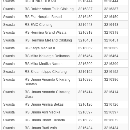
Swasta
RS CENKA BEKASI
3216444
3216444
Swasta
RS Dokter Adam Talib Cibitung
3216387
3216387
Swasta
RS Eka Hospital Bekasi
3216450
3216450
Swasta
RS EMC Cibitung
3216443
3216443
Swasta
RS Hermina Grand Wisata
3216318
3216318
Swasta
RS Hermina Metland Cibitung
3216451
3216451
Swasta
RS Karya Medika II
3216362
3216362
Swasta
RS Mitra Keluarga Deltamas
3216464
3216464
Swasta
RS Mitra Medika Narom
3216399
3216399
Swasta
RS Siloam Lippo Cikarang
3216152
3216152
Swasta
RS Umum Amanda Cikarang
3216386
3216386
Selatan
Swasta
RS Umum Amanda Cikarang
3216414
3216414
Utara
Swasta
RS Umum Annisa Bekasi
3216126
3216126
Swasta
RS Umum Asri Medika
3216397
3216397
Swasta
RS Umum Bhakti Husada
3216072
3216072
Swasta
RS Umum Budi Asih
3216434
3216434