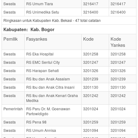
Swasta
RS Umum Tiara
3216417
3216417
Swasta
RS Unimedika Setu
3216400
3216400
Ringkasan untuk Kabupaten Kab. Bekasi -
47
total catatan
Kabupaten:
Kab. Bogor
Pemilik
Fasyankes
Kode
Kode
Yankes
Swasta
RS Eka Hospital
3201258
3201258
Swasta
RS EMC Sentul City
3201247
3201247
Swasta
RS Harapan Sehati
3201326
3201326
Swasta
RS Ibu dan Anak Assalam
3201239
3201239
Swasta
RS Ibu dan Anak Citra Insani
3201130
3201130
Swasta
RS Ibu dan Anak Kenari Graha
3201242
3201242
Medika
Pemerintah
RS Paru Dr. M. Goenawan
3201024
3201024
Partowidigdo
Swasta
RS Pena 98
3201259
3201259
Swasta
RS Umum Annisa
3201094
3201094