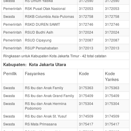
Swasta
RS Umum Yadika
3172590
3172590
Pemerintah
RSK Pusat Otak Nasional
3172053
3172053
Swasta
RSKB Columbia Asia-Pulomas
3172758
3172758
Pemerintah
RSKD DUREN SAWIT
3172746
3172746
Pemerintah
RSUD Budhi Asih
3172024
3172024
Pemerintah
RSUD Cipayung
3172087
3172087
Pemerintah
RSUP Persahabatan
3172013
3172013
Ringkasan untuk Kabupaten Kota Jakarta Timur -
42
total catatan
Kabupaten:
Kota Jakarta Utara
Pemilik
Fasyankes
Kode
Kode
Yankes
Swasta
RS Ibu dan Anak Family
3175363
3175363
Swasta
RS Ibu dan Anak Grand Family
3175409
3175409
Swasta
RS Ibu dan Anak Hermina
3175304
3175304
Podomoro
Swasta
RS Ibu dan Anak St. Yusuf
3174509
3174509
Swasta
RS Mata Primasana
3175417
3175417