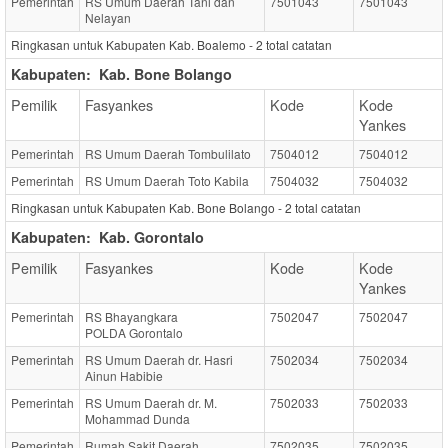
Pemerintah
RS Umum Daerah Tani dan
7501043
7501043
Nelayan
Ringkasan untuk Kabupaten Kab. Boalemo -
2
total catatan
Kabupaten:
Kab. Bone Bolango
Pemilik
Fasyankes
Kode
Kode
Yankes
Pemerintah
RS Umum Daerah Tombulilato
7504012
7504012
Pemerintah
RS Umum Daerah Toto Kabila
7504032
7504032
Ringkasan untuk Kabupaten Kab. Bone Bolango -
2
total catatan
Kabupaten:
Kab. Gorontalo
Pemilik
Fasyankes
Kode
Kode
Yankes
Pemerintah
RS Bhayangkara
7502047
7502047
POLDA Gorontalo
Pemerintah
RS Umum Daerah dr. Hasri
7502034
7502034
Ainun Habibie
Pemerintah
RS Umum Daerah dr. M.
7502033
7502033
Mohammad Dunda
Pemerintah
Rumah Sakit Daerah
7502035
7502035