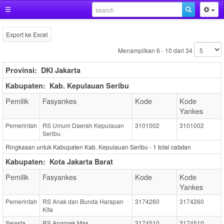
Export ke Excel
Menampilkan 6 - 10 dari 34
Provinsi:
DKI Jakarta
Kabupaten:
Kab. Kepulauan Seribu
Pemilik
Fasyankes
Kode
Kode
Yankes
Pemerintah
RS Umum Daerah Kepulauan
3101002
3101002
Seribu
Ringkasan untuk Kabupaten Kab. Kepulauan Seribu -
1
total catatan
Kabupaten:
Kota Jakarta Barat
Pemilik
Fasyankes
Kode
Kode
Yankes
Pemerintah
RS Anak dan Bunda Harapan
3174260
3174260
Kita
Swasta
RS Anggrek Mas
3174510
3174510