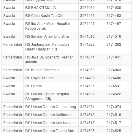
Swasta
RS BHAKTI MULIA
3174030
3174030
Swasta
RS Cinta Kasih Tzu Chi
3174453
3174453
Swasta
RS Ibu Anak Metro Hospital
3174497
3174497
Kebon Jeruk
Swasta
RS Ibu dan Anak Ibnu Sina
3174516
3174516
Pemerintah
RS Jantung dan Pembuluh
3174282
3174282
Darah Harapan Kita
Pemerintah
RS Jiwa Dr. Soeharto Heerjan
3174041
3174041
Jakarta
Pemerintah
RS Kanker Dharmais
3174063
3174063
Swasta
RS Royal Taruma
3174486
3174486
Swasta
RS Ukrida
3174531
3174531
Swasta
RS Umum Ciputra Hospital
3174522
3174522
Citragarden City
Pemerintah
RS Umum Daerah Cengkareng
3174074
3174074
Pemerintah
RS Umum Daerah Kalideres
3174518
3174518
Pemerintah
RS Umum Daerah Kembangan
3174517
3174517
Pemerintah
RS Umum Daerah Taman Sari
3174525
3174525