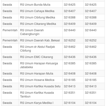
Swasta
RS Umum Bunda Mulia
3216425
3216425
Swasta
RS Umum Cahaya Medika
3216407
3216407
Swasta
RS Umum Cibitung Medika
3216388
3216388
Swasta
RS Umum Cikarang Medika
3216409
3216409
Pemerintah
RS Umum Daerah
3216440
3216440
Cabangbungin
Pemerintah
RS Umum Daerah Kab. Bekasi
3216252
3216252
Swasta
RS Umum dr Abdul Radjak
3216462
3216462
Cibitung
Swasta
RS Umum EMC Cikarang
3216436
3216436
Swasta
RS Umum Harapan Keluarga
3216385
3216385
Jababeka
Swasta
RS Umum Harapan Mulia
3216408
3216408
Swasta
RS Umum Hosana Medica
3216185
3216185
Swasta
RS Umum Kartika Husada Setu
3216413
3216413
Swasta
RS Umum Kartika Husada
3216351
3216351
Tambun
Swasta
RS Umum Karya Medika I
3216104
3216104