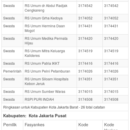
Swasta
RS Umum dr Abdul Radjak
3174542
3174542
Cengkareng
Swasta
RS Umum Grha Kedoya
3174052
3174052
Swasta
RS Umum Hermina Daan
3174431
3174431
Mogot
Swasta
RS Umum Medika Permata
3174420
3174420
Hijau
Swasta
RS Umum Mitra Keluarga
3174519
3174519
Kalideres
Swasta
RS Umum Patria IKKT
3174416
3174416
Pemerintah
RS Umum Pelni Petamburan
3174026
3174026
Swasta
RS Umum Siloam Hospitals
3174351
3174351
Kebon Jeruk
Swasta
RS Umum Sumber Waras
3174015
3174015
Swasta
RSPI PURI INDAH
3174508
3174508
Ringkasan untuk Kabupaten Kota Jakarta Barat -
26
total catatan
Kabupaten:
Kota Jakarta Pusat
Pemilik
Fasyankes
Kode
Kode