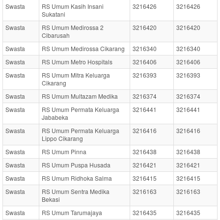
Swasta
RS Umum Kasih Insani
3216426
3216426
Sukatani
Swasta
RS Umum Medirossa 2
3216420
3216420
Cibarusah
Swasta
RS Umum Medirossa Cikarang
3216340
3216340
Swasta
RS Umum Metro Hospitals
3216406
3216406
Swasta
RS Umum Mitra Keluarga
3216393
3216393
Cikarang
Swasta
RS Umum Multazam Medika
3216374
3216374
Swasta
RS Umum Permata Keluarga
3216441
3216441
Jababeka
Swasta
RS Umum Permata Keluarga
3216416
3216416
Lippo Cikarang
Swasta
RS Umum Pinna
3216438
3216438
Swasta
RS Umum Puspa Husada
3216421
3216421
Swasta
RS Umum Ridhoka Salma
3216415
3216415
Swasta
RS Umum Sentra Medika
3216163
3216163
Bekasi
Swasta
RS Umum Tarumajaya
3216435
3216435