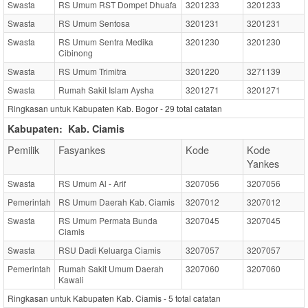
Swasta
RS Umum RST Dompet Dhuafa
3201233
3201233
Swasta
RS Umum Sentosa
3201231
3201231
Swasta
RS Umum Sentra Medika
3201230
3201230
Cibinong
Swasta
RS Umum Trimitra
3201220
3271139
Swasta
Rumah Sakit Islam Aysha
3201271
3201271
Ringkasan untuk Kabupaten Kab. Bogor -
29
total catatan
Kabupaten:
Kab. Ciamis
Pemilik
Fasyankes
Kode
Kode
Yankes
Swasta
RS Umum Al - Arif
3207056
3207056
Pemerintah
RS Umum Daerah Kab. Ciamis
3207012
3207012
Swasta
RS Umum Permata Bunda
3207045
3207045
Ciamis
Swasta
RSU Dadi Keluarga Ciamis
3207057
3207057
Pemerintah
Rumah Sakit Umum Daerah
3207060
3207060
Kawali
Ringkasan untuk Kabupaten Kab. Ciamis -
5
total catatan