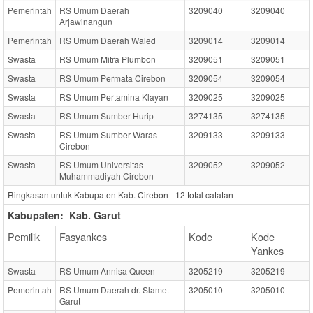
Pemerintah
RS Umum Daerah
3209040
3209040
Arjawinangun
Pemerintah
RS Umum Daerah Waled
3209014
3209014
Swasta
RS Umum Mitra Plumbon
3209051
3209051
Swasta
RS Umum Permata Cirebon
3209054
3209054
Swasta
RS Umum Pertamina Klayan
3209025
3209025
Swasta
RS Umum Sumber Hurip
3274135
3274135
Swasta
RS Umum Sumber Waras
3209133
3209133
Cirebon
Swasta
RS Umum Universitas
3209052
3209052
Muhammadiyah Cirebon
Ringkasan untuk Kabupaten Kab. Cirebon -
12
total catatan
Kabupaten:
Kab. Garut
Pemilik
Fasyankes
Kode
Kode
Yankes
Swasta
RS Umum Annisa Queen
3205219
3205219
Pemerintah
RS Umum Daerah dr. Slamet
3205010
3205010
Garut