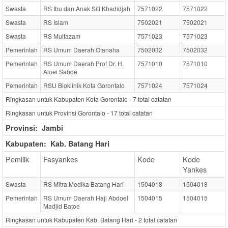
Swasta
RS Ibu dan Anak Siti Khadidjah
7571022
7571022
Swasta
RS Islam
7502021
7502021
Swasta
RS Multazam
7571023
7571023
Pemerintah
RS Umum Daerah Otanaha
7502032
7502032
Pemerintah
RS Umum Daerah Prof Dr. H.
7571010
7571010
Aloei Saboe
Pemerintah
RSU Bioklinik Kota Gorontalo
7571024
7571024
Ringkasan untuk Kabupaten Kota Gorontalo -
7
total catatan
Ringkasan untuk Provinsi Gorontalo -
17
total catatan
Provinsi:
Jambi
Kabupaten:
Kab. Batang Hari
Pemilik
Fasyankes
Kode
Kode
Yankes
Swasta
RS Mitra Medika Batang Hari
1504018
1504018
Pemerintah
RS Umum Daerah Haji Abdoel
1504015
1504015
Madjid Batoe
Ringkasan untuk Kabupaten Kab. Batang Hari -
2
total catatan