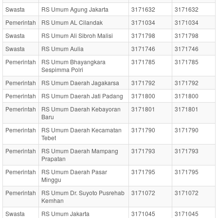
Swasta
RS Umum Agung Jakarta
3171632
3171632
Pemerintah
RS Umum AL Cilandak
3171034
3171034
Swasta
RS Umum Ali Sibroh Malisi
3171798
3171798
Swasta
RS Umum Aulia
3171746
3171746
Pemerintah
RS Umum Bhayangkara
3171785
3171785
Sespimma Polri
Pemerintah
RS Umum Daerah Jagakarsa
3171792
3171792
Pemerintah
RS Umum Daerah Jati Padang
3171800
3171800
Pemerintah
RS Umum Daerah Kebayoran
3171801
3171801
Baru
Pemerintah
RS Umum Daerah Kecamatan
3171790
3171790
Tebet
Pemerintah
RS Umum Daerah Mampang
3171793
3171793
Prapatan
Pemerintah
RS Umum Daerah Pasar
3171795
3171795
Minggu
Pemerintah
RS Umum Dr. Suyoto Pusrehab
3171072
3171072
Kemhan
Swasta
RS Umum Jakarta
3171045
3171045