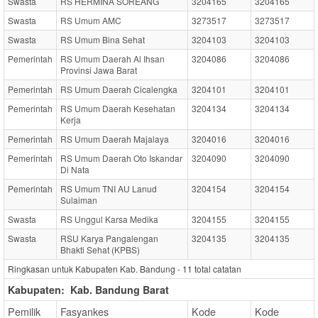
Swasta
RS HERMINA SOREANG
3204165
3204165
Swasta
RS Umum AMC
3273517
3273517
Swasta
RS Umum Bina Sehat
3204103
3204103
Pemerintah
RS Umum Daerah Al Ihsan
3204086
3204086
Provinsi Jawa Barat
Pemerintah
RS Umum Daerah Cicalengka
3204101
3204101
Pemerintah
RS Umum Daerah Kesehatan
3204134
3204134
Kerja
Pemerintah
RS Umum Daerah Majalaya
3204016
3204016
Pemerintah
RS Umum Daerah Oto Iskandar
3204090
3204090
Di Nata
Pemerintah
RS Umum TNI AU Lanud
3204154
3204154
Sulaiman
Swasta
RS Unggul Karsa Medika
3204155
3204155
Swasta
RSU Karya Pangalengan
3204135
3204135
Bhakti Sehat (KPBS)
Ringkasan untuk Kabupaten Kab. Bandung -
11
total catatan
Kabupaten:
Kab. Bandung Barat
Pemilik
Fasyankes
Kode
Kode