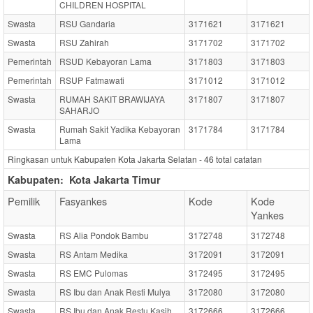
CHILDREN HOSPITAL
Swasta
RSU Gandaria
3171621
3171621
Swasta
RSU Zahirah
3171702
3171702
Pemerintah
RSUD Kebayoran Lama
3171803
3171803
Pemerintah
RSUP Fatmawati
3171012
3171012
Swasta
RUMAH SAKIT BRAWIJAYA
3171807
3171807
SAHARJO
Swasta
Rumah Sakit Yadika Kebayoran
3171784
3171784
Lama
Ringkasan untuk Kabupaten Kota Jakarta Selatan -
46
total catatan
Kabupaten:
Kota Jakarta Timur
Pemilik
Fasyankes
Kode
Kode
Yankes
Swasta
RS Alia Pondok Bambu
3172748
3172748
Swasta
RS Antam Medika
3172091
3172091
Swasta
RS EMC Pulomas
3172495
3172495
Swasta
RS Ibu dan Anak Resti Mulya
3172080
3172080
Swasta
RS Ibu dan Anak Restu Kasih
3172666
3172666