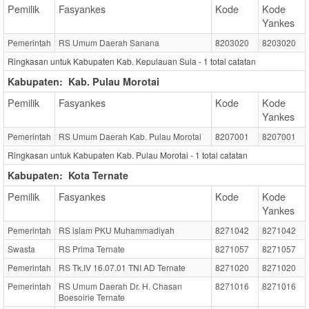
Pemilik
Fasyankes
Kode
Kode
Yankes
Pemerintah
RS Umum Daerah Sanana
8203020
8203020
Ringkasan untuk Kabupaten Kab. Kepulauan Sula -
1
total catatan
Kabupaten:
Kab. Pulau Morotai
Pemilik
Fasyankes
Kode
Kode
Yankes
Pemerintah
RS Umum Daerah Kab. Pulau Morotai
8207001
8207001
Ringkasan untuk Kabupaten Kab. Pulau Morotai -
1
total catatan
Kabupaten:
Kota Ternate
Pemilik
Fasyankes
Kode
Kode
Yankes
Pemerintah
RS islam PKU Muhammadiyah
8271042
8271042
Swasta
RS Prima Ternate
8271057
8271057
Pemerintah
RS Tk.IV 16.07.01 TNI AD Ternate
8271020
8271020
Pemerintah
RS Umum Daerah Dr. H. Chasan
8271016
8271016
Boesoirie Ternate