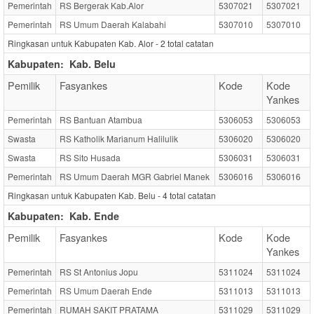
Pemerintah
RS Bergerak Kab.Alor
5307021
5307021
Pemerintah
RS Umum Daerah Kalabahi
5307010
5307010
Ringkasan untuk Kabupaten Kab. Alor -
2
total catatan
Kabupaten:
Kab. Belu
Pemilik
Fasyankes
Kode
Kode
Yankes
Pemerintah
RS Bantuan Atambua
5306053
5306053
Swasta
RS Katholik Marianum Halilulik
5306020
5306020
Swasta
RS Sito Husada
5306031
5306031
Pemerintah
RS Umum Daerah MGR Gabriel Manek
5306016
5306016
Ringkasan untuk Kabupaten Kab. Belu -
4
total catatan
Kabupaten:
Kab. Ende
Pemilik
Fasyankes
Kode
Kode
Yankes
Pemerintah
RS St Antonius Jopu
5311024
5311024
Pemerintah
RS Umum Daerah Ende
5311013
5311013
Pemerintah
RUMAH SAKIT PRATAMA
5311029
5311029