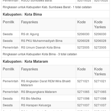
Pemerintah
RSUD Sumbawa Barat
5207002s
5207002s
Ringkasan untuk Kabupaten Kab. Sumbawa Barat -
1
total catatan
Kabupaten:
Kota Bima
Pemilik
Fasyankes
Kode
Kode
Yankes
Swasta
RS dr. Agung
5206030
5206030
Swasta
RS PKU Muhammadiyah Bima
5206028
5206028
Pemerintah
RS Umum Daerah Kota Bima
5272005
5272005
Ringkasan untuk Kabupaten Kota Bima -
3
total catatan
Kabupaten:
Kota Mataram
Pemilik
Fasyankes
Kode
Kode
Yankes
Pemerintah
RS Angkatan Darat REM Wira Bhakti
5271021
5271021
Mataram
Pemerintah
RS Bhayangkara Mataram
5271065
5271065
Swasta
RS Bio Medika
5271098
5271098
Swasta
RS Harapan Keluarga
5271037
5271037