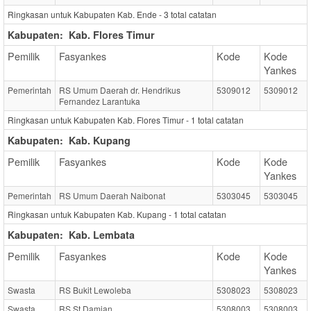
Ringkasan untuk Kabupaten Kab. Ende -
3
total catatan
Kabupaten:
Kab. Flores Timur
Pemilik
Fasyankes
Kode
Kode
Yankes
Pemerintah
RS Umum Daerah dr. Hendrikus
5309012
5309012
Fernandez Larantuka
Ringkasan untuk Kabupaten Kab. Flores Timur -
1
total catatan
Kabupaten:
Kab. Kupang
Pemilik
Fasyankes
Kode
Kode
Yankes
Pemerintah
RS Umum Daerah Naibonat
5303045
5303045
Ringkasan untuk Kabupaten Kab. Kupang -
1
total catatan
Kabupaten:
Kab. Lembata
Pemilik
Fasyankes
Kode
Kode
Yankes
Swasta
RS Bukit Lewoleba
5308023
5308023
Swasta
RS St.Damian
5308003
5308003