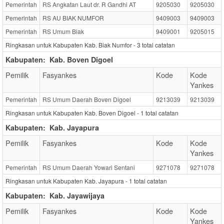
Pemerintah
RS Angkatan Laut dr. R Gandhi AT
9205030
9205030
Pemerintah
RS AU BIAK NUMFOR
9409003
9409003
Pemerintah
RS Umum Biak
9409001
9205015
Ringkasan untuk Kabupaten Kab. Biak Numfor -
3
total catatan
Kabupaten:
Kab. Boven Digoel
Pemilik
Fasyankes
Kode
Kode
Yankes
Pemerintah
RS Umum Daerah Boven Digoel
9213039
9213039
Ringkasan untuk Kabupaten Kab. Boven Digoel -
1
total catatan
Kabupaten:
Kab. Jayapura
Pemilik
Fasyankes
Kode
Kode
Yankes
Pemerintah
RS Umum Daerah Yowari Sentani
9271078
9271078
Ringkasan untuk Kabupaten Kab. Jayapura -
1
total catatan
Kabupaten:
Kab. Jayawijaya
Pemilik
Fasyankes
Kode
Kode
Yankes