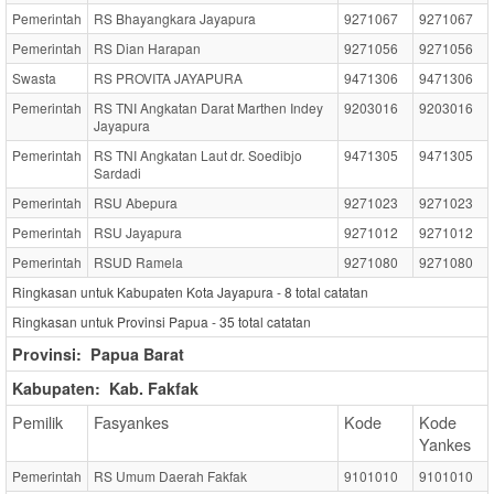
Pemerintah
RS Bhayangkara Jayapura
9271067
9271067
Pemerintah
RS Dian Harapan
9271056
9271056
Swasta
RS PROVITA JAYAPURA
9471306
9471306
Pemerintah
RS TNI Angkatan Darat Marthen Indey
9203016
9203016
Jayapura
Pemerintah
RS TNI Angkatan Laut dr. Soedibjo
9471305
9471305
Sardadi
Pemerintah
RSU Abepura
9271023
9271023
Pemerintah
RSU Jayapura
9271012
9271012
Pemerintah
RSUD Ramela
9271080
9271080
Ringkasan untuk Kabupaten Kota Jayapura -
8
total catatan
Ringkasan untuk Provinsi Papua -
35
total catatan
Provinsi:
Papua Barat
Kabupaten:
Kab. Fakfak
Pemilik
Fasyankes
Kode
Kode
Yankes
Pemerintah
RS Umum Daerah Fakfak
9101010
9101010