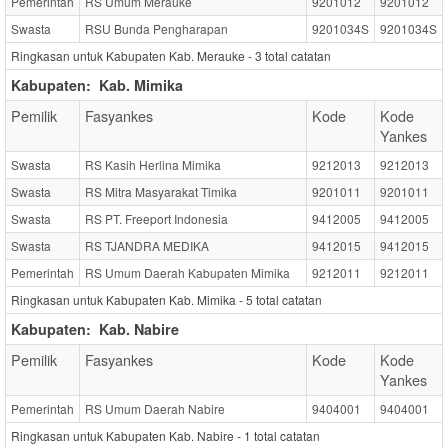
Pemerintah
RS Umum Merauke
9201012
9201012
Swasta
RSU Bunda Pengharapan
9201034S
9201034S
Ringkasan untuk Kabupaten Kab. Merauke -
3
total catatan
Kabupaten:
Kab. Mimika
Pemilik
Fasyankes
Kode
Kode
Yankes
Swasta
RS Kasih Herlina Mimika
9212013
9212013
Swasta
RS Mitra Masyarakat Timika
9201011
9201011
Swasta
RS PT. Freeport Indonesia
9412005
9412005
Swasta
RS TJANDRA MEDIKA
9412015
9412015
Pemerintah
RS Umum Daerah Kabupaten Mimika
9212011
9212011
Ringkasan untuk Kabupaten Kab. Mimika -
5
total catatan
Kabupaten:
Kab. Nabire
Pemilik
Fasyankes
Kode
Kode
Yankes
Pemerintah
RS Umum Daerah Nabire
9404001
9404001
Ringkasan untuk Kabupaten Kab. Nabire -
1
total catatan