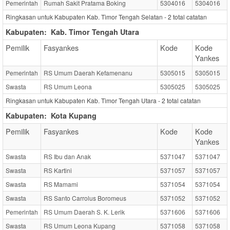
Pemerintah
Rumah Sakit Pratama Boking
5304016
5304016
Ringkasan untuk Kabupaten Kab. Timor Tengah Selatan -
2
total catatan
Kabupaten:
Kab. Timor Tengah Utara
Pemilik
Fasyankes
Kode
Kode
Yankes
Pemerintah
RS Umum Daerah Kefamenanu
5305015
5305015
Swasta
RS Umum Leona
5305025
5305025
Ringkasan untuk Kabupaten Kab. Timor Tengah Utara -
2
total catatan
Kabupaten:
Kota Kupang
Pemilik
Fasyankes
Kode
Kode
Yankes
Swasta
RS Ibu dan Anak
5371047
5371047
Swasta
RS Kartini
5371057
5371057
Swasta
RS Mamami
5371054
5371054
Swasta
RS Santo Carrolus Boromeus
5371052
5371052
Pemerintah
RS Umum Daerah S. K. Lerik
5371606
5371606
Swasta
RS Umum Leona Kupang
5371058
5371058