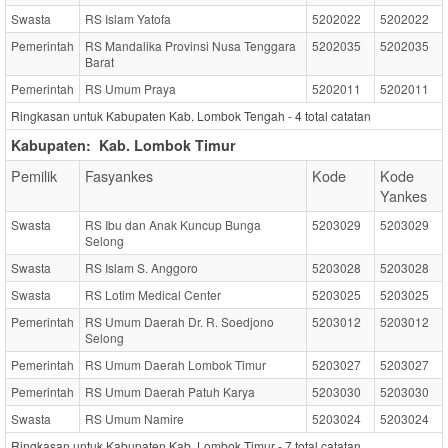
Swasta
RS Islam Yatofa
5202022
5202022
Pemerintah
RS Mandalika Provinsi Nusa Tenggara
5202035
5202035
Barat
Pemerintah
RS Umum Praya
5202011
5202011
Ringkasan untuk Kabupaten Kab. Lombok Tengah -
4
total catatan
Kabupaten:
Kab. Lombok Timur
Pemilik
Fasyankes
Kode
Kode
Yankes
Swasta
RS Ibu dan Anak Kuncup Bunga
5203029
5203029
Selong
Swasta
RS Islam S. Anggoro
5203028
5203028
Swasta
RS Lotim Medical Center
5203025
5203025
Pemerintah
RS Umum Daerah Dr. R. Soedjono
5203012
5203012
Selong
Pemerintah
RS Umum Daerah Lombok Timur
5203027
5203027
Pemerintah
RS Umum Daerah Patuh Karya
5203030
5203030
Swasta
RS Umum Namire
5203024
5203024
Ringkasan untuk Kabupaten Kab. Lombok Timur -
7
total catatan