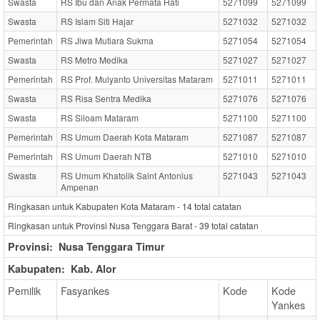
Swasta
RS Ibu dan Anak Permata Hati
5271099
5271099
Swasta
RS Islam Siti Hajar
5271032
5271032
Pemerintah
RS Jiwa Mutiara Sukma
5271054
5271054
Swasta
RS Metro Medika
5271027
5271027
Pemerintah
RS Prof. Mulyanto Universitas Mataram
5271011
5271011
Swasta
RS Risa Sentra Medika
5271076
5271076
Swasta
RS Siloam Mataram
5271100
5271100
Pemerintah
RS Umum Daerah Kota Mataram
5271087
5271087
Pemerintah
RS Umum Daerah NTB
5271010
5271010
Swasta
RS Umum Khatolik Saint Antonius
5271043
5271043
Ampenan
Ringkasan untuk Kabupaten Kota Mataram -
14
total catatan
Ringkasan untuk Provinsi Nusa Tenggara Barat -
39
total catatan
Provinsi:
Nusa Tenggara Timur
Kabupaten:
Kab. Alor
Pemilik
Fasyankes
Kode
Kode
Yankes