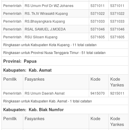
Pemerintah
RS Umum Prof Dr WZ Johanes
5371011
5371011
Pemerintah
RS. Tk.IV Wirasakti Kupang
5371022
5371022
Pemerintah
RS.Bhayangkara Kupang
5371033
5371033
Pemerintah
RSAL SAMUEL J.MOEDA
5371046
5371046
Pemerintah
RSU Siloam Kupang
5371605
5371605
Ringkasan untuk Kabupaten Kota Kupang -
11
total catatan
Ringkasan untuk Provinsi Nusa Tenggara Timur -
51
total catatan
Provinsi:
Papua
Kabupaten:
Kab. Asmat
Pemilik
Fasyankes
Kode
Kode
Yankes
Pemerintah
RS Umum Daerah Asmat
9415070
9215011
Ringkasan untuk Kabupaten Kab. Asmat -
1
total catatan
Kabupaten:
Kab. Biak Numfor
Pemilik
Fasyankes
Kode
Kode
Yankes