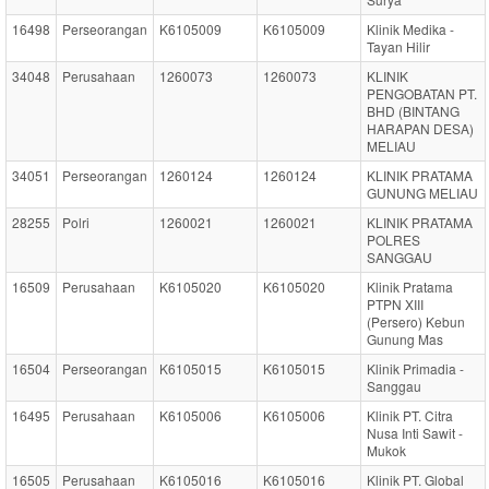
16498
Perseorangan
K6105009
K6105009
Klinik Medika -
Tayan Hilir
34048
Perusahaan
1260073
1260073
KLINIK
PENGOBATAN PT.
BHD (BINTANG
HARAPAN DESA)
MELIAU
34051
Perseorangan
1260124
1260124
KLINIK PRATAMA
GUNUNG MELIAU
28255
Polri
1260021
1260021
KLINIK PRATAMA
POLRES
SANGGAU
16509
Perusahaan
K6105020
K6105020
Klinik Pratama
PTPN XIII
(Persero) Kebun
Gunung Mas
16504
Perseorangan
K6105015
K6105015
Klinik Primadia -
Sanggau
16495
Perusahaan
K6105006
K6105006
Klinik PT. Citra
Nusa Inti Sawit -
Mukok
16505
Perusahaan
K6105016
K6105016
Klinik PT. Global