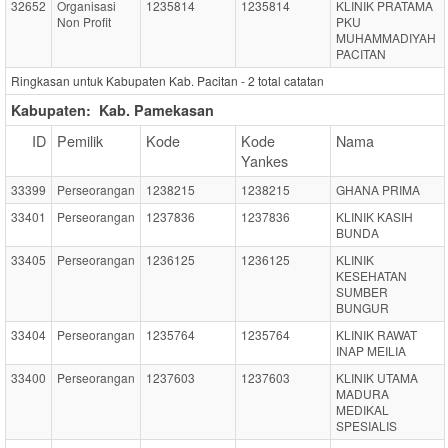
32652
Organisasi
1235814
1235814
KLINIK PRATAMA
Non Profit
PKU
MUHAMMADIYAH
PACITAN
Ringkasan untuk Kabupaten Kab. Pacitan -
2
total catatan
Kabupaten:
Kab. Pamekasan
ID
Pemilik
Kode
Kode
Nama
Yankes
33399
Perseorangan
1238215
1238215
GHANA PRIMA
33401
Perseorangan
1237836
1237836
KLINIK KASIH
BUNDA
33405
Perseorangan
1236125
1236125
KLINIK
KESEHATAN
SUMBER
BUNGUR
33404
Perseorangan
1235764
1235764
KLINIK RAWAT
INAP MEILIA
33400
Perseorangan
1237603
1237603
KLINIK UTAMA
MADURA
MEDIKAL
SPESIALIS