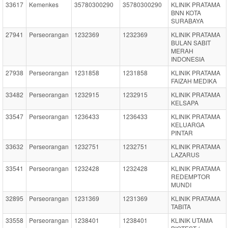
33617
Kemenkes
35780300290
35780300290
KLINIK PRATAMA
BNN KOTA
SURABAYA
27941
Perseorangan
1232369
1232369
KLINIK PRATAMA
BULAN SABIT
MERAH
INDONESIA
27938
Perseorangan
1231858
1231858
KLINIK PRATAMA
FAIZAH MEDIKA
33482
Perseorangan
1232915
1232915
KLINIK PRATAMA
KELSAPA
33547
Perseorangan
1236433
1236433
KLINIK PRATAMA
KELUARGA
PINTAR
33632
Perseorangan
1232751
1232751
KLINIK PRATAMA
LAZARUS
33541
Perseorangan
1232428
1232428
KLINIK PRATAMA
REDEMPTOR
MUNDI
32895
Perseorangan
1231369
1231369
KLINIK PRATAMA
TABITA
33558
Perseorangan
1238401
1238401
KLINIK UTAMA