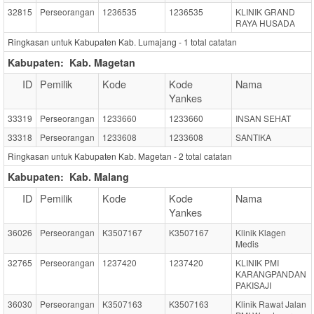
32815
Perseorangan
1236535
1236535
KLINIK GRAND
RAYA HUSADA
Ringkasan untuk Kabupaten Kab. Lumajang -
1
total catatan
Kabupaten:
Kab. Magetan
ID
Pemilik
Kode
Kode
Nama
Yankes
33319
Perseorangan
1233660
1233660
INSAN SEHAT
33318
Perseorangan
1233608
1233608
SANTIKA
Ringkasan untuk Kabupaten Kab. Magetan -
2
total catatan
Kabupaten:
Kab. Malang
ID
Pemilik
Kode
Kode
Nama
Yankes
36026
Perseorangan
K3507167
K3507167
Klinik Klagen
Medis
32765
Perseorangan
1237420
1237420
KLINIK PMI
KARANGPANDAN
PAKISAJI
36030
Perseorangan
K3507163
K3507163
Klinik Rawat Jalan