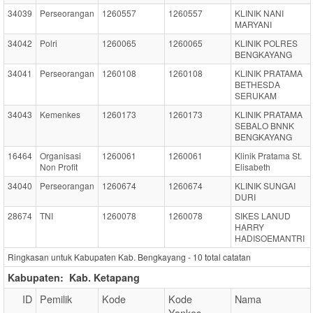
34039
Perseorangan
1260557
1260557
KLINIK NANI
MARYANI
34042
Polri
1260065
1260065
KLINIK POLRES
BENGKAYANG
34041
Perseorangan
1260108
1260108
KLINIK PRATAMA
BETHESDA
SERUKAM
34043
Kemenkes
1260173
1260173
KLINIK PRATAMA
SEBALO BNNK
BENGKAYANG
16464
Organisasi
1260061
1260061
Klinik Pratama St.
Non Profit
Elisabeth
34040
Perseorangan
1260674
1260674
KLINIK SUNGAI
DURI
28674
TNI
1260078
1260078
SIKES LANUD
HARRY
HADISOEMANTRI
Ringkasan untuk Kabupaten Kab. Bengkayang -
10
total catatan
Kabupaten:
Kab. Ketapang
ID
Pemilik
Kode
Kode
Nama
Yankes