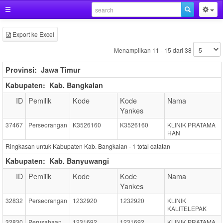
Export ke Excel
Menampilkan 11 - 15 dari 38
Provinsi:
Jawa Timur
Kabupaten:
Kab. Bangkalan
ID
Pemilik
Kode
Kode
Nama
Yankes
37467
Perseorangan
K3526160
K3526160
KLINIK PRATAMA
HAN
Ringkasan untuk Kabupaten Kab. Bangkalan -
1
total catatan
Kabupaten:
Kab. Banyuwangi
ID
Pemilik
Kode
Kode
Nama
Yankes
32832
Perseorangan
1232920
1232920
KLINIK
KALITELEPAK
32830
Perusahaan
1231692
1231692
KLINIK PRATAMA