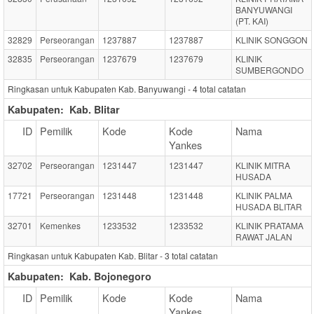
BANYUWANGI
(PT. KAI)
32829
Perseorangan
1237887
1237887
KLINIK SONGGON
32835
Perseorangan
1237679
1237679
KLINIK
SUMBERGONDO
Ringkasan untuk Kabupaten Kab. Banyuwangi -
4
total catatan
Kabupaten:
Kab. Blitar
ID
Pemilik
Kode
Kode
Nama
Yankes
32702
Perseorangan
1231447
1231447
KLINIK MITRA
HUSADA
17721
Perseorangan
1231448
1231448
KLINIK PALMA
HUSADA BLITAR
32701
Kemenkes
1233532
1233532
KLINIK PRATAMA
RAWAT JALAN
Ringkasan untuk Kabupaten Kab. Blitar -
3
total catatan
Kabupaten:
Kab. Bojonegoro
ID
Pemilik
Kode
Kode
Nama
Yankes