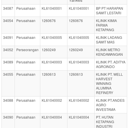
34087
Perusahaan
KL61040001
KL61040001
BP PT HARAPAN
SAWIT LESTARI
34054
Perusahaan
1260676
1260676
KLINIK KIMIA
FARMA
KETAPANG
34091
Perusahaan
KL61040005
KL61040005
KLINIK LADANG
SAWIT MAS
34052
Perseorangan
1260249
1260249
KLINIK METRO
KENDAWANGAN
34089
Perusahaan
KL61040003
KL61040003
KLINIK PT. ADITYA
AGROINDO
34055
Perusahaan
1260613
1260613
KLINIK PT. WELL
HARVEST
WINNING
ALUMINA
REFINERY
34088
Perusahaan
KL61040002
KL61040002
KLINIK PT.ANDES
AGRO
INVESTAMA
34090
Perusahaan
KL61040004
KL61040004
PT. HUTAN
KETAPANG
INDUSTRI