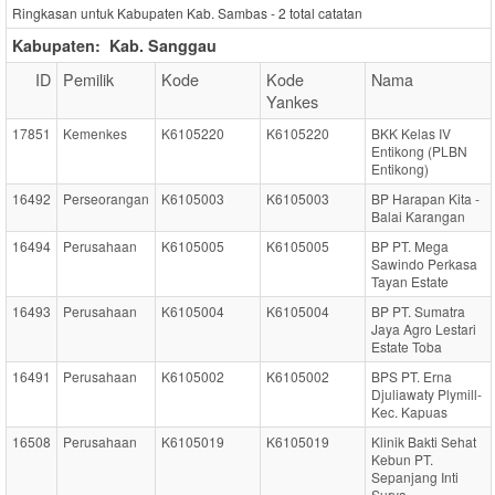
Ringkasan untuk Kabupaten Kab. Sambas -
2
total catatan
Kabupaten:
Kab. Sanggau
ID
Pemilik
Kode
Kode
Nama
Yankes
17851
Kemenkes
K6105220
K6105220
BKK Kelas IV
Entikong (PLBN
Entikong)
16492
Perseorangan
K6105003
K6105003
BP Harapan Kita -
Balai Karangan
16494
Perusahaan
K6105005
K6105005
BP PT. Mega
Sawindo Perkasa
Tayan Estate
16493
Perusahaan
K6105004
K6105004
BP PT. Sumatra
Jaya Agro Lestari
Estate Toba
16491
Perusahaan
K6105002
K6105002
BPS PT. Erna
Djuliawaty Plymill-
Kec. Kapuas
16508
Perusahaan
K6105019
K6105019
Klinik Bakti Sehat
Kebun PT.
Sepanjang Inti
Surya