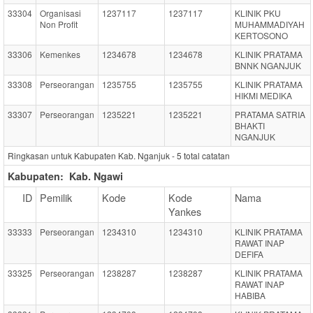
33304
Organisasi
1237117
1237117
KLINIK PKU
Non Profit
MUHAMMADIYAH
KERTOSONO
33306
Kemenkes
1234678
1234678
KLINIK PRATAMA
BNNK NGANJUK
33308
Perseorangan
1235755
1235755
KLINIK PRATAMA
HIKMI MEDIKA
33307
Perseorangan
1235221
1235221
PRATAMA SATRIA
BHAKTI
NGANJUK
Ringkasan untuk Kabupaten Kab. Nganjuk -
5
total catatan
Kabupaten:
Kab. Ngawi
ID
Pemilik
Kode
Kode
Nama
Yankes
33333
Perseorangan
1234310
1234310
KLINIK PRATAMA
RAWAT INAP
DEFIFA
33325
Perseorangan
1238287
1238287
KLINIK PRATAMA
RAWAT INAP
HABIBA