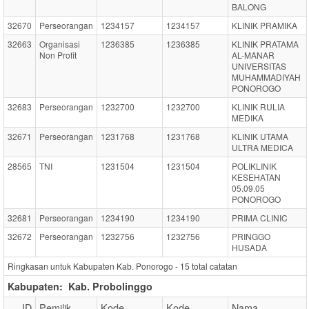
BALONG
32670
Perseorangan
1234157
1234157
KLINIK PRAMIKA
32663
Organisasi
1236385
1236385
KLINIK PRATAMA
Non Profit
AL-MANAR
UNIVERSITAS
MUHAMMADIYAH
PONOROGO
32683
Perseorangan
1232700
1232700
KLINIK RULIA
MEDIKA
32671
Perseorangan
1231768
1231768
KLINIK UTAMA
ULTRA MEDICA
28565
TNI
1231504
1231504
POLIKLINIK
KESEHATAN
05.09.05
PONOROGO
32681
Perseorangan
1234190
1234190
PRIMA CLINIC
32672
Perseorangan
1232756
1232756
PRINGGO
HUSADA
Ringkasan untuk Kabupaten Kab. Ponorogo -
15
total catatan
Kabupaten:
Kab. Probolinggo
ID
Pemilik
Kode
Kode
Nama