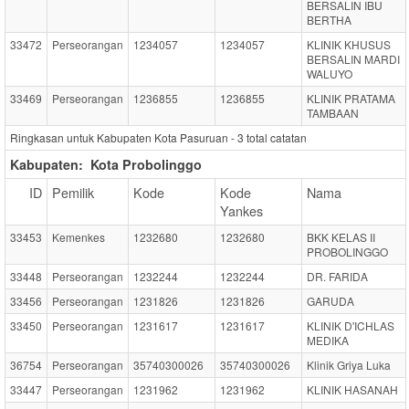
BERSALIN IBU
BERTHA
33472
Perseorangan
1234057
1234057
KLINIK KHUSUS
BERSALIN MARDI
WALUYO
33469
Perseorangan
1236855
1236855
KLINIK PRATAMA
TAMBAAN
Ringkasan untuk Kabupaten Kota Pasuruan -
3
total catatan
Kabupaten:
Kota Probolinggo
ID
Pemilik
Kode
Kode
Nama
Yankes
33453
Kemenkes
1232680
1232680
BKK KELAS II
PROBOLINGGO
33448
Perseorangan
1232244
1232244
DR. FARIDA
33456
Perseorangan
1231826
1231826
GARUDA
33450
Perseorangan
1231617
1231617
KLINIK D'ICHLAS
MEDIKA
36754
Perseorangan
35740300026
35740300026
Klinik Griya Luka
33447
Perseorangan
1231962
1231962
KLINIK HASANAH