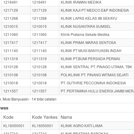
1216491
1216491
KLINIK IRAWAN MEDIKA
1217129
1217129
KLINIK KAJI PT MEDCO E&P INDONESIA
1211268
1211268
KLINIK LAPAS KELAS IIB SEKAYU
1210015
1210015
KLINIK NUSANTARA SUMSEL
1211060
1211060
Klinik Pratama Sekate Medika
1217417
1217417
KLINIK PRIMA WARAS SENTOSA
1211140
1211140
KLINIK PT MUSI BANYUASIN INDAH
1211319
1211319
KLINIK PT.BUMI PERSADA PERMAI
1210128
1210128
KLINIK SENTRAL PT. PINAGO UTAMA, TBK
1210108
1210108
POLIKLINIK PT. PINANG WITMAS SEJATI
1210018
1210018
PT. GUTHRIE PECCONINA INDONESIA
1211557
1211557
PT. PERTAMINA HULU ENERGI JAMBI ME
. Musi Banyuasin -
14
total catatan
awas
Kode
Kode Yankes
Nama
KL16050001
KL16050001
KLINIK AGRO KATI LAMA
1217710
1217710
KLINIK PRATAMA BAROKAH