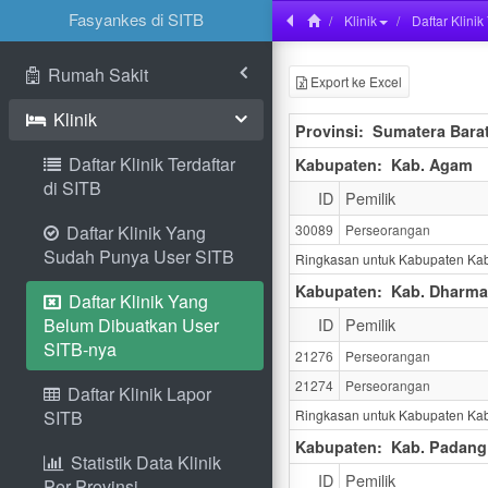
Fasyankes di SITB
Klinik
Daftar Klini
Rumah Sakit
Export ke Excel
Klinik
Provinsi:
Sumatera Bara
Daftar Klinik Terdaftar
Kabupaten:
Kab. Agam
di SITB
ID
Pemilik
30089
Perseorangan
Daftar Klinik Yang
Sudah Punya User SITB
Ringkasan untuk Kabupaten Ka
Kabupaten:
Kab. Dharma
Daftar Klinik Yang
ID
Pemilik
Belum Dibuatkan User
SITB-nya
21276
Perseorangan
21274
Perseorangan
Daftar Klinik Lapor
Ringkasan untuk Kabupaten Ka
SITB
Kabupaten:
Kab. Padang
Statistik Data Klinik
ID
Pemilik
Per Provinsi