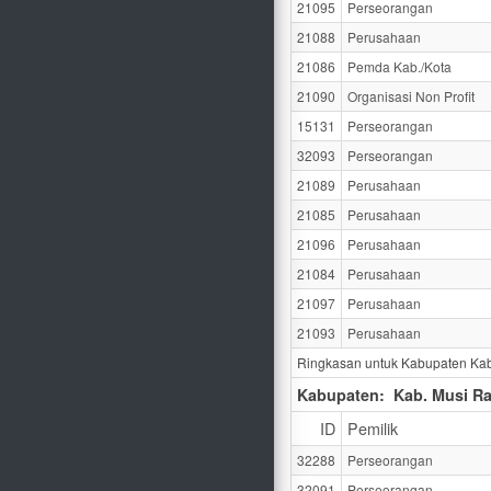
21095
Perseorangan
21088
Perusahaan
21086
Pemda Kab./Kota
21090
Organisasi Non Profit
15131
Perseorangan
32093
Perseorangan
21089
Perusahaan
21085
Perusahaan
21096
Perusahaan
21084
Perusahaan
21097
Perusahaan
21093
Perusahaan
Ringkasan untuk Kabupaten Kab
Kabupaten:
Kab. Musi R
ID
Pemilik
32288
Perseorangan
32091
Perseorangan