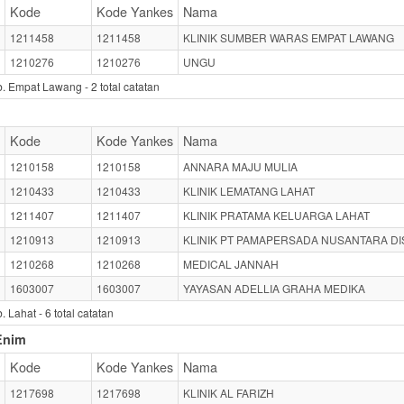
Kode
Kode Yankes
Nama
1211458
1211458
KLINIK SUMBER WARAS EMPAT LAWANG
1210276
1210276
UNGU
b. Empat Lawang -
2
total catatan
Kode
Kode Yankes
Nama
1210158
1210158
ANNARA MAJU MULIA
1210433
1210433
KLINIK LEMATANG LAHAT
1211407
1211407
KLINIK PRATAMA KELUARGA LAHAT
1210913
1210913
KLINIK PT PAMAPERSADA NUSANTARA DI
1210268
1210268
MEDICAL JANNAH
1603007
1603007
YAYASAN ADELLIA GRAHA MEDIKA
. Lahat -
6
total catatan
Enim
Kode
Kode Yankes
Nama
1217698
1217698
KLINIK AL FARIZH