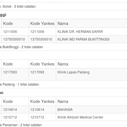
. Solok -
3
total catatan
nggi
Kode
Kode Yankes
Nama
1211006
1211006
KLINIK DR. HERMAN SAFAR
13750300010
13750300010
KLINIK WD FARMA BUKITTINGGI
 Bukittinggi -
2
total catatan
Kode
Kode Yankes
Nama
1217093
1217093
Klinik Lapas Padang
ta Padang -
1
total catatan
an
Kode
Kode Yankes
Nama
1210614
1210614
BAHAGIA
1210712
1210712
Klinik Alhijrah Medical Center
a Pariaman -
2
total catatan