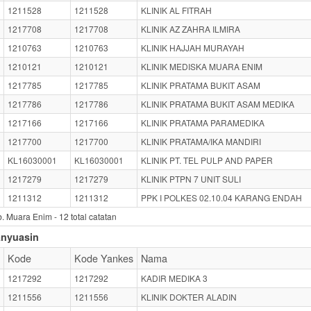
1211528
1211528
KLINIK AL FITRAH
1217708
1217708
KLINIK AZ ZAHRA ILMIRA
1210763
1210763
KLINIK HAJJAH MURAYAH
1210121
1210121
KLINIK MEDISKA MUARA ENIM
1217785
1217785
KLINIK PRATAMA BUKIT ASAM
1217786
1217786
KLINIK PRATAMA BUKIT ASAM MEDIKA
1217166
1217166
KLINIK PRATAMA PARAMEDIKA
1217700
1217700
KLINIK PRATAMA/IKA MANDIRI
KL16030001
KL16030001
KLINIK PT. TEL PULP AND PAPER
1217279
1217279
KLINIK PTPN 7 UNIT SULI
1211312
1211312
PPK I POLKES 02.10.04 KARANG ENDAH
. Muara Enim -
12
total catatan
anyuasin
Kode
Kode Yankes
Nama
1217292
1217292
KADIR MEDIKA 3
1211556
1211556
KLINIK DOKTER ALADIN