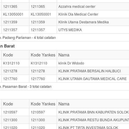
1211365
1211365
Azzahra medical center
KL13050001
KL13050001
Klinik Ola Medical Center
1211359
1211359
Klinik Utama Destamara Medika
1211357
1211357
UTYS MEDIKA
b. Padang Pariaman -
4
total catatan
n Barat
Kode
Kode Yankes
Nama
K1312110
K1312110
klinik Dr Widodo
1211278
1211278
KLINIK PRATAMA BERSALIN HALBUCI
1217760
1217760
KLINIK UTAMA GAUTAMA MEDICAL CARE
. Pasaman Barat -
3
total catatan
Kode
Kode Yankes
Nama
1210597
1210597
KLINIK PRATAMA BNN KABUPATEN SOLOK
1211300
1211300
KLINIK PRATAMA RESTU BUNDA AKUPUN
1211020
1211020
KLINIK PT TIRTA INVESTAMA SOLOK