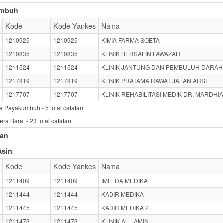
umbuh
Kode
Kode Yankes
Nama
1210925
1210925
KIMIA FARMA SOETA
1210835
1210835
KLINIK BERSALIN FAWAZAH
1211524
1211524
KLINIK JANTUNG DAN PEMBULUH DARAH
1217819
1217819
KLINIK PRATAMA RAWAT JALAN ARSI
1217707
1217707
KLINIK REHABILITASI MEDIK DR. MARDHIA
ta Payakumbuh -
5
total catatan
era Barat -
23
total catatan
tan
Asin
Kode
Kode Yankes
Nama
1211409
1211409
IMELDA MEDIKA
1211444
1211444
KADIR MEDIKA
1211445
1211445
KADIR MEDIKA 2
1211473
1211473
KLINIK AL - AMIN