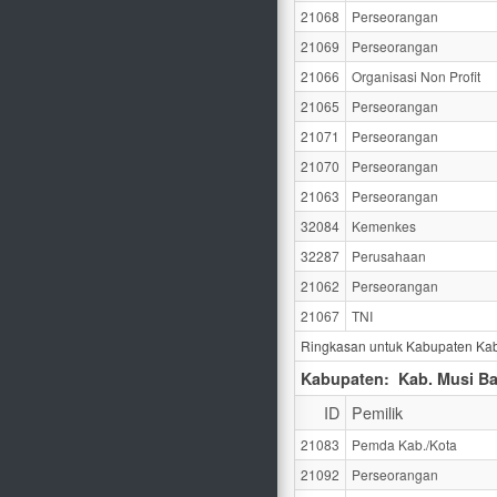
21068
Perseorangan
21069
Perseorangan
21066
Organisasi Non Profit
21065
Perseorangan
21071
Perseorangan
21070
Perseorangan
21063
Perseorangan
32084
Kemenkes
32287
Perusahaan
21062
Perseorangan
21067
TNI
Ringkasan untuk Kabupaten Kab
Kabupaten:
Kab. Musi B
ID
Pemilik
21083
Pemda Kab./Kota
21092
Perseorangan