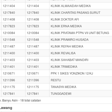
1211404
1211404
KLINIK ALMAAIDAH MEDIKA
1217840
1217840
KLINIK CHARITAS PASANG SURUT
1211408
1211408
KLINIK DOKTER AFI
1217823
1217823
KLINIK ERNA MEDIKA
1210084
1210084
KLINIK PRATAMA PTPN VII UNIT BETUNG
1211548
1211548
KLINIK PRAWIRO HUSADA
1211487
1211487
KLINIK REFAH MEDIKA
1211400
1211400
KLINIK REVALISA
1211403
1211403
KLINIK SAHABAT MANDIRI
1211401
1211401
KLINIK TRIMEDIKA
1210671
1210671
PPK 1 SIKES YONZIKON 12/KJ
1211396
1211396
RESTU
1211175
1211175
TANASYA MEDIKA
1217841
1217841
TUNGGADEWI
. Banyu Asin -
18
total catatan
 Lawang