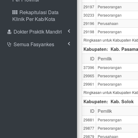
29197
Perseorangan
Rekapitulasi Data
30233
Perseorangan
Klinik Per Kab/Kota
29196
Perusahaan
Dokter Praktik Mandiri
29198
Perseorangan
Ringkasan untuk Kabupaten Ka
Semua Fasyankes
Kabupaten:
Kab. Pasama
ID
Pemilik
37396
Perseorangan
29965
Perseorangan
29961
Perseorangan
Ringkasan untuk Kabupaten Kab
Kabupaten:
Kab. Solok
ID
Pemilik
29881
Perseorangan
29877
Perseorangan
29879
Perusahaan