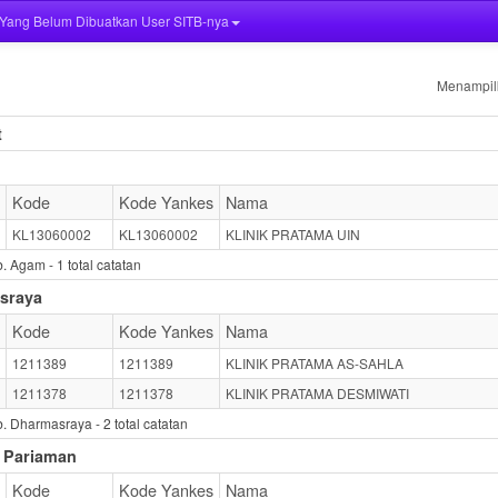
k Yang Belum Dibuatkan User SITB-nya
Menampilk
t
Kode
Kode Yankes
Nama
KL13060002
KL13060002
KLINIK PRATAMA UIN
b. Agam -
1
total catatan
sraya
Kode
Kode Yankes
Nama
1211389
1211389
KLINIK PRATAMA AS-SAHLA
1211378
1211378
KLINIK PRATAMA DESMIWATI
b. Dharmasraya -
2
total catatan
 Pariaman
Kode
Kode Yankes
Nama