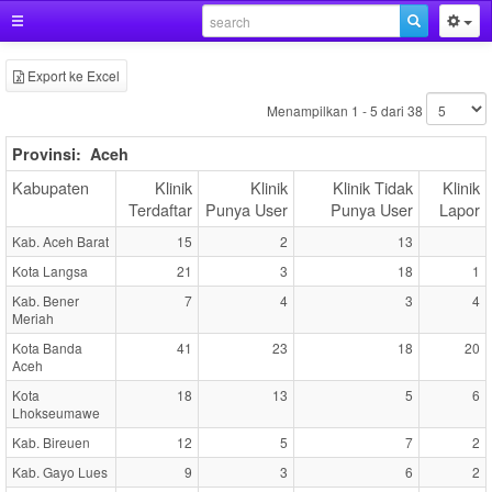
Export ke Excel
Menampilkan 1 - 5 dari 38
Provinsi:
Aceh
Kabupaten
Klinik
Klinik
Klinik Tidak
Klinik
Terdaftar
Punya User
Punya User
Lapor
Kab. Aceh Barat
15
2
13
Kota Langsa
21
3
18
1
Kab. Bener
7
4
3
4
Meriah
Kota Banda
41
23
18
20
Aceh
Kota
18
13
5
6
Lhokseumawe
Kab. Bireuen
12
5
7
2
Kab. Gayo Lues
9
3
6
2