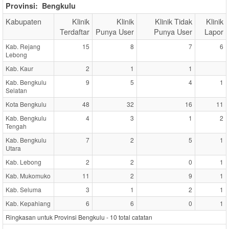
Provinsi:
Bengkulu
Kabupaten
Klinik
Klinik
Klinik Tidak
Klinik
Terdaftar
Punya User
Punya User
Lapor
Kab. Rejang
15
8
7
6
Lebong
Kab. Kaur
2
1
1
Kab. Bengkulu
9
5
4
1
Selatan
Kota Bengkulu
48
32
16
11
Kab. Bengkulu
4
3
1
2
Tengah
Kab. Bengkulu
7
2
5
1
Utara
Kab. Lebong
2
2
0
1
Kab. Mukomuko
11
2
9
1
Kab. Seluma
3
1
2
1
Kab. Kepahiang
6
6
0
1
Ringkasan untuk Provinsi Bengkulu -
10
total catatan