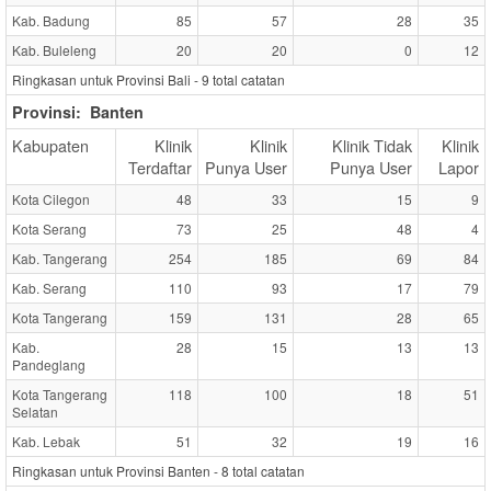
Kab. Badung
85
57
28
35
Kab. Buleleng
20
20
0
12
Ringkasan untuk Provinsi Bali -
9
total catatan
Provinsi:
Banten
Kabupaten
Klinik
Klinik
Klinik Tidak
Klinik
Terdaftar
Punya User
Punya User
Lapor
Kota Cilegon
48
33
15
9
Kota Serang
73
25
48
4
Kab. Tangerang
254
185
69
84
Kab. Serang
110
93
17
79
Kota Tangerang
159
131
28
65
Kab.
28
15
13
13
Pandeglang
Kota Tangerang
118
100
18
51
Selatan
Kab. Lebak
51
32
19
16
Ringkasan untuk Provinsi Banten -
8
total catatan