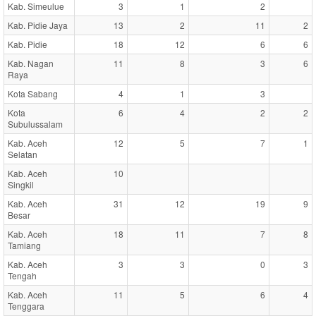
Kab. Simeulue
3
1
2
Kab. Pidie Jaya
13
2
11
2
Kab. Pidie
18
12
6
6
Kab. Nagan
11
8
3
6
Raya
Kota Sabang
4
1
3
Kota
6
4
2
2
Subulussalam
Kab. Aceh
12
5
7
1
Selatan
Kab. Aceh
10
Singkil
Kab. Aceh
31
12
19
9
Besar
Kab. Aceh
18
11
7
8
Tamiang
Kab. Aceh
3
3
0
3
Tengah
Kab. Aceh
11
5
6
4
Tenggara