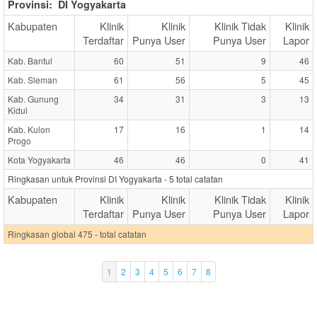
Provinsi:
DI Yogyakarta
Kabupaten
Klinik
Klinik
Klinik Tidak
Klinik
Terdaftar
Punya User
Punya User
Lapor
Kab. Bantul
60
51
9
46
Kab. Sleman
61
56
5
45
Kab. Gunung
34
31
3
13
Kidul
Kab. Kulon
17
16
1
14
Progo
Kota Yogyakarta
46
46
0
41
Ringkasan untuk Provinsi DI Yogyakarta -
5
total catatan
Kabupaten
Klinik
Klinik
Klinik Tidak
Klinik
Terdaftar
Punya User
Punya User
Lapor
Ringkasan global 475 - total catatan
1
2
3
4
5
6
7
8