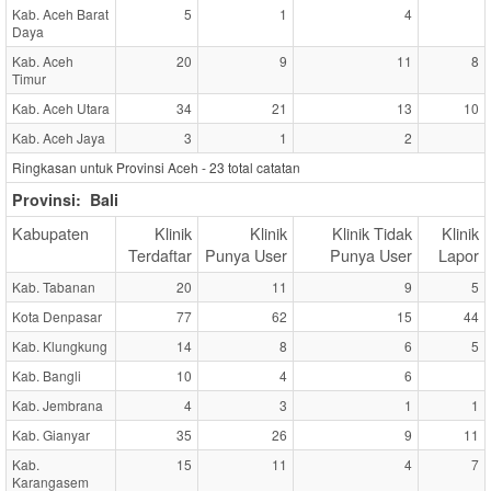
Kab. Aceh Barat
5
1
4
Daya
Kab. Aceh
20
9
11
8
Timur
Kab. Aceh Utara
34
21
13
10
Kab. Aceh Jaya
3
1
2
Ringkasan untuk Provinsi Aceh -
23
total catatan
Provinsi:
Bali
Kabupaten
Klinik
Klinik
Klinik Tidak
Klinik
Terdaftar
Punya User
Punya User
Lapor
Kab. Tabanan
20
11
9
5
Kota Denpasar
77
62
15
44
Kab. Klungkung
14
8
6
5
Kab. Bangli
10
4
6
Kab. Jembrana
4
3
1
1
Kab. Gianyar
35
26
9
11
Kab.
15
11
4
7
Karangasem